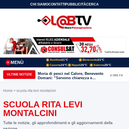
CHI SIAMO
CONTATTI
PUBBLICITÀ
CERCA
Avellino
21°C
Benevento
21°C
MENÙ
+
Caserta
24°C
Napoli
26°C
Salerno
26°C
Moria di pesci nel Calore, Benevento
ULTIME NOTIZIE
6 ORE FA
Domani: “Servono chiarezza e
approfondimenti sulla gestione
ambientale”
Home
> scuola rita levi montalcini
SCUOLA RITA LEVI
MONTALCINI
Tutte le notizie, gli approfondimenti e gli aggiornamenti della
sezione.