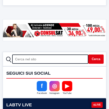
CERCA
Cerca
SEGUICI SUI SOCIAL
f
◎
▶
Facebook
Instagram
YouTube
LABTV LIVE
LIVE