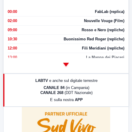
00:00
FabLab (replica)
02:00
Nouvelle Vouge (Film)
09:00
Rosso e Nero (repliche)
10:30
Buonissimo Red Roger (repliche)
12:00
Fili Meridiani (repliche)
13:00
La Mappa dei Piaceri
14:00
LabNews
17:00
LabNews (replica)
LABTV
e anche sul digitale terrestre
18:30
Di Faccia e di Profilo (repliche)
CANALE 84
(in Campania)
CANALE 268
(DDT Nazionale)
19:30
LabNews (Diretta)
E sulla nostra
APP
21:00
Free Sport
23:00
LabNews (replica)