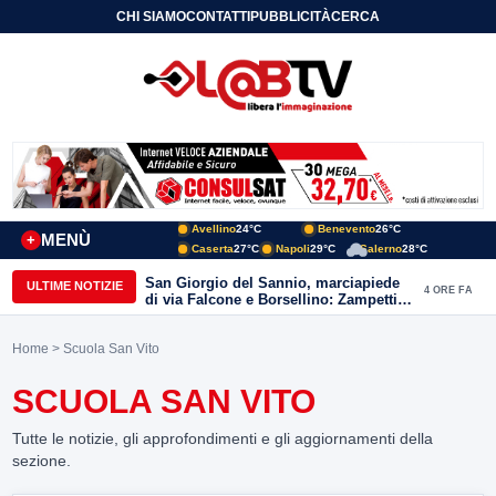
CHI SIAMO
CONTATTI
PUBBLICITÀ
CERCA
Avellino
24°C
Benevento
26°C
MENÙ
+
Caserta
27°C
Napoli
29°C
Salerno
28°C
San Giorgio del Sannio, marciapiede
ULTIME NOTIZIE
4 ORE FA
di via Falcone e Borsellino: Zampetti e
Lombardi replicano alle polemiche
Home
> Scuola San Vito
SCUOLA SAN VITO
Tutte le notizie, gli approfondimenti e gli aggiornamenti della
sezione.