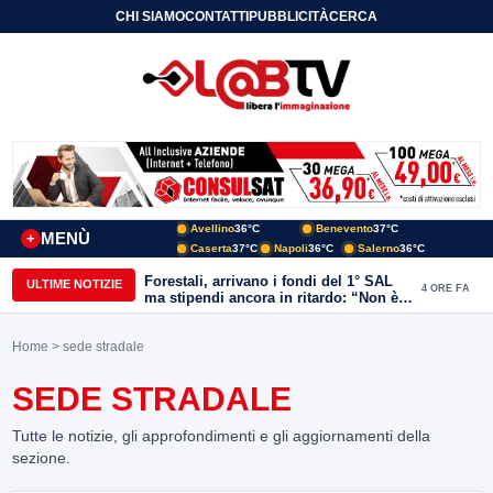
CHI SIAMO
CONTATTI
PUBBLICITÀ
CERCA
Avellino
36°C
Benevento
37°C
MENÙ
+
Caserta
37°C
Napoli
36°C
Salerno
36°C
Forestali, arrivano i fondi del 1° SAL
ULTIME NOTIZIE
4 ORE FA
ma stipendi ancora in ritardo: “Non è
più sostenibile”
Home
> sede stradale
SEDE STRADALE
Tutte le notizie, gli approfondimenti e gli aggiornamenti della
sezione.