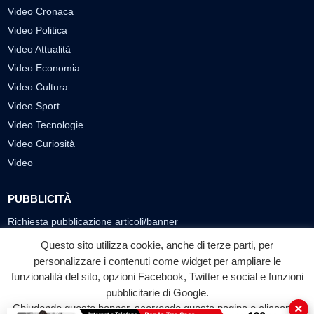
Video Cronaca
Video Politica
Video Attualità
Video Economia
Video Cultura
Video Sport
Video Tecnologie
Video Curiosità
Video
PUBBLICITÀ
Richiesta pubblicazione articoli/banner
Questo sito utilizza cookie, anche di terze parti, per
SEGUICI SUI SOCIAL
personalizzare i contenuti come widget per ampliare le
funzionalità del sito, opzioni Facebook, Twitter e social e funzioni
f
◎
▶
pubblicitarie di Google.
Facebook
Instagram
YouTube
×
Chiudendo questo banner, scorrendo questa pagina o cliccando