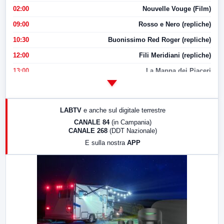
02:00
Nouvelle Vouge (Film)
09:00
Rosso e Nero (repliche)
10:30
Buonissimo Red Roger (repliche)
12:00
Fili Meridiani (repliche)
13:00
La Mappa dei Piaceri
14:00
LabNews
17:00
LabNews (replica)
LABTV
e anche sul digitale terrestre
18:30
Di Faccia e di Profilo (repliche)
CANALE 84
(in Campania)
CANALE 268
(DDT Nazionale)
19:30
LabNews (Diretta)
E sulla nostra
APP
21:00
Free Sport
23:00
LabNews (replica)