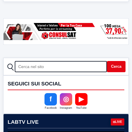
CERCA
Cerca
SEGUICI SUI SOCIAL
f
◎
▶
Facebook
Instagram
YouTube
LABTV LIVE
LIVE