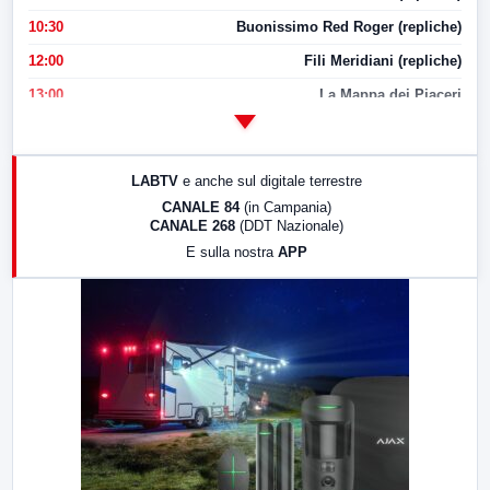
10:30
Buonissimo Red Roger (repliche)
12:00
Fili Meridiani (repliche)
13:00
La Mappa dei Piaceri
14:00
LabNews
17:00
LabNews (replica)
LABTV
e anche sul digitale terrestre
18:30
Di Faccia e di Profilo (repliche)
CANALE 84
(in Campania)
CANALE 268
(DDT Nazionale)
19:30
LabNews (Diretta)
E sulla nostra
APP
21:00
Free Sport
23:00
LabNews (replica)