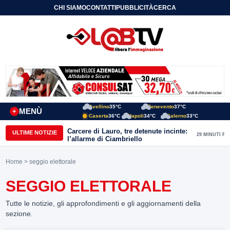
CHI SIAMO
CONTATTI
PUBBLICITÀ
CERCA
Avellino
35°C
Benevento
37°C
MENÙ
+
Caserta
36°C
Napoli
34°C
Salerno
33°C
Carcere di Lauro, tre detenute incinte:
ULTIME NOTIZIE
29 MINUTI FA
l’allarme di Ciambriello
Home
> seggio elettorale
SEGGIO ELETTORALE
Tutte le notizie, gli approfondimenti e gli aggiornamenti della
sezione.