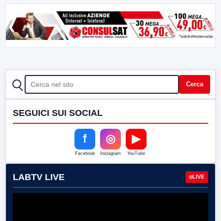
CERCA
Cerca
SEGUICI SUI SOCIAL
f
◎
▶
Facebook
Instagram
YouTube
LABTV LIVE
LIVE