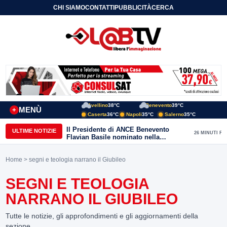
CHI SIAMO
CONTATTI
PUBBLICITÀ
CERCA
Avellino
38°C
Benevento
39°C
MENÙ
+
Caserta
36°C
Napoli
35°C
Salerno
35°C
Il Presidente di ANCE Benevento
ULTIME NOTIZIE
26 MINUTI FA
Flavian Basile nominato nella
Commissione Tecnica
“Internazionalizzazione” di
Home
> segni e teologia narrano il Giubileo
Confindustria Nazionale
SEGNI E TEOLOGIA
NARRANO IL GIUBILEO
Tutte le notizie, gli approfondimenti e gli aggiornamenti della
sezione.