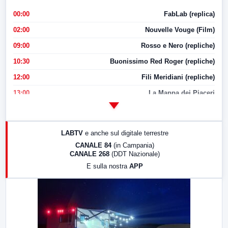
00:00
FabLab (replica)
02:00
Nouvelle Vouge (Film)
09:00
Rosso e Nero (repliche)
10:30
Buonissimo Red Roger (repliche)
12:00
Fili Meridiani (repliche)
13:00
La Mappa dei Piaceri
14:00
LabNews
17:00
LabNews (replica)
LABTV
e anche sul digitale terrestre
18:30
Di Faccia e di Profilo (repliche)
CANALE 84
(in Campania)
CANALE 268
(DDT Nazionale)
19:30
LabNews (Diretta)
E sulla nostra
APP
21:00
Free Sport
23:00
LabNews (replica)