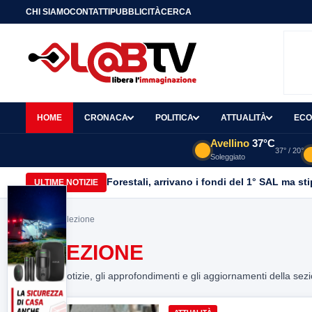
CHI SIAMO
CONTATTI
PUBBLICITÀ
CERCA
HOME
CRONACA
POLITICA
ATTUALITÀ
ECO
Avellino
37°C
37° / 20°
Soleggiato
Forestali, arrivano i fondi del 1° SAL ma st
ULTIME NOTIZIE
Home
> selezione
SELEZIONE
Tutte le notizie, gli approfondimenti e gli aggiornamenti della sez