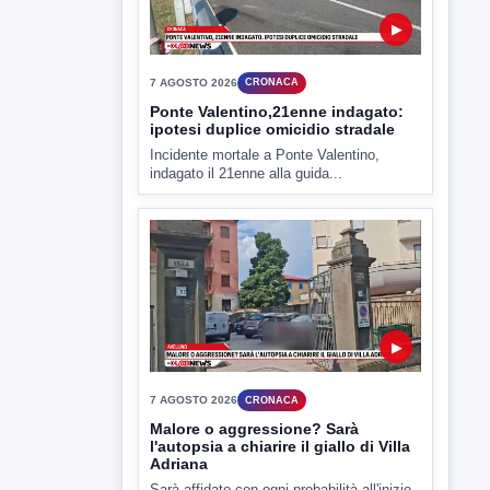
▶
7 AGOSTO 2026
CRONACA
Ponte Valentino,21enne indagato:
ipotesi duplice omicidio stradale
Incidente mortale a Ponte Valentino,
indagato il 21enne alla guida...
▶
7 AGOSTO 2026
CRONACA
Malore o aggressione? Sarà
l'autopsia a chiarire il giallo di Villa
Adriana
Sarà affidato con ogni probabilità all'inizio