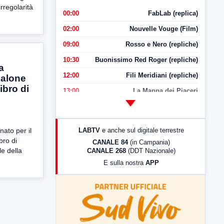
rregolarità
00:00
FabLab (replica)
02:00
Nouvelle Vouge (Film)
09:00
Rosso e Nero (repliche)
10:30
Buonissimo Red Roger (repliche)
a
12:00
Fili Meridiani (repliche)
Salone
ibro di
13:00
La Mappa dei Piaceri
14:00
LabNews
17:00
LabNews (replica)
LABTV
e anche sul digitale terrestre
nato per il
18:30
Di Faccia e di Profilo (repliche)
bro di
CANALE 84
(in Campania)
e della
CANALE 268
(DDT Nazionale)
19:30
LabNews (Diretta)
E sulla nostra
APP
21:00
Free Sport
23:00
LabNews (replica)