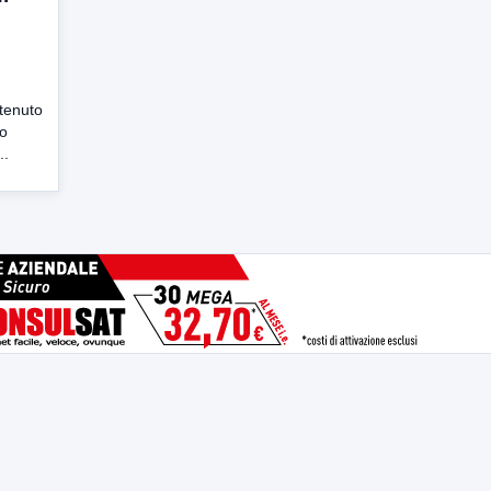
 tenuto
lo
..