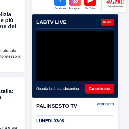
e
Facebook
Instagram
YouTube
lizia
de più
LABTV LIVE
LIVE
one dei
 materiale
tato messo a
Guarda ora
Guarda la diretta streaming
tella:
e
VEDI TUTTI
PALINSESTO TV
LUNEDI 03/08
cina è già