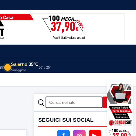
Salerno
35°C
 25°
36° / 25°
Soleggiato
CERCA
Cerca
SEGUICI SUI SOCIAL
f
◎
▶