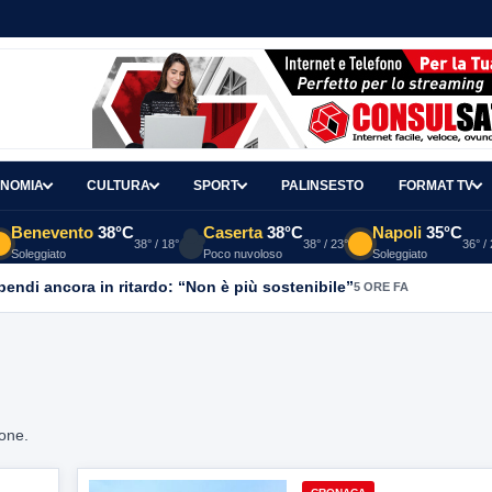
NOMIA
CULTURA
SPORT
PALINSESTO
FORMAT TV
Benevento
38°C
Caserta
38°C
Napoli
35°C
38° / 18°
38° / 23°
36° /
Soleggiato
Poco nuvoloso
Soleggiato
ipendi ancora in ritardo: “Non è più sostenibile”
5 ORE FA
ione.