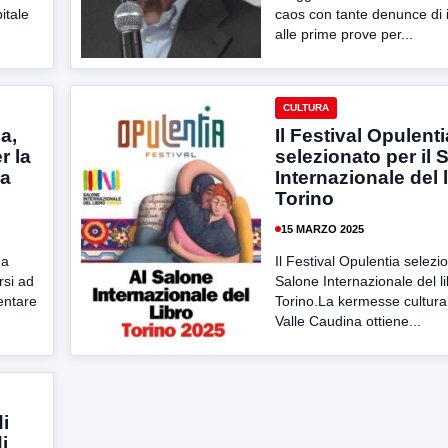
pitale
caos con tante denunce di i
alle prime prove per...
CULTURA
a,
Il Festival Opulenti
r la
selezionato per il 
la
Internazionale del l
Torino
15 MARZO 2025
na
Il Festival Opulentia selezio
rsi ad
Salone Internazionale del li
entare
Torino.La kermesse cultural
Valle Caudina ottiene...
i
i