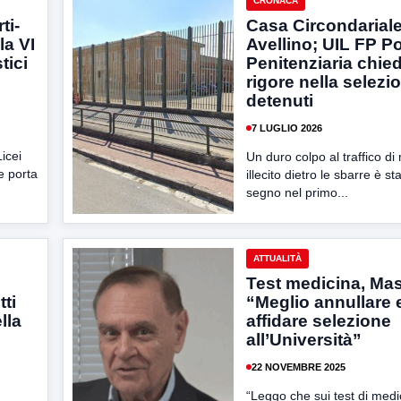
CRONACA
ti-
Casa Circondarial
la VI
Avellino; UIL FP Po
tici
Penitenziaria chie
rigore nella selezi
detenuti
7 LUGLIO 2026
icei
Un duro colpo al traffico di
he porta
illecito dietro le sbarre è s
segno nel primo...
ATTUALITÀ
Test medicina, Mas
tti
“Meglio annullare 
lla
affidare selezione
all’Università”
22 NOVEMBRE 2025
“Leggo che sui test di medi