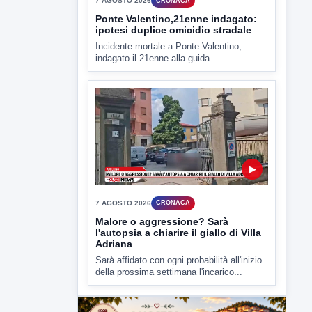
▶
7 AGOSTO 2026
CRONACA
Ponte Valentino,21enne indagato:
ipotesi duplice omicidio stradale
Incidente mortale a Ponte Valentino,
indagato il 21enne alla guida...
▶
7 AGOSTO 2026
CRONACA
Malore o aggressione? Sarà
l'autopsia a chiarire il giallo di Villa
Adriana
Sarà affidato con ogni probabilità all'inizio