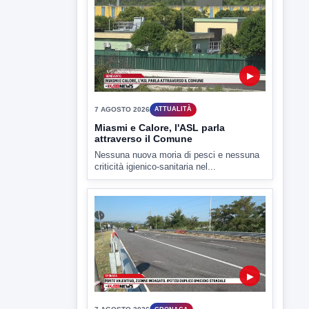
Il Benevento è pronto al debutto di Coppa
Italia. Scelte...
▶
7 AGOSTO 2026
ATTUALITÀ
Miasmi e Calore, l'ASL parla
attraverso il Comune
Nessuna nuova moria di pesci e nessuna
criticità igienico-sanitaria nel...