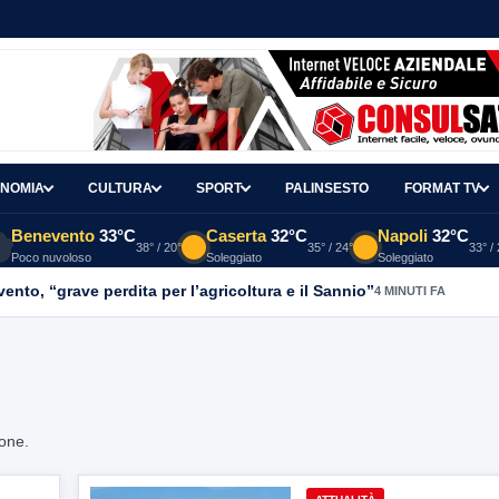
NOMIA
CULTURA
SPORT
PALINSESTO
FORMAT TV
Benevento
33°C
Caserta
32°C
Napoli
32°C
38° / 20°
35° / 24°
33° /
Poco nuvoloso
Soleggiato
Soleggiato
nto, “grave perdita per l’agricoltura e il Sannio”
4 MINUTI FA
ione.