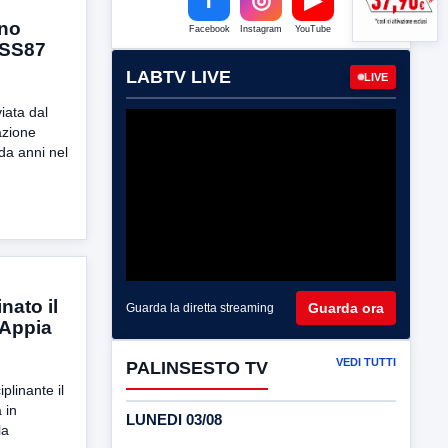
rno
Facebook
Instagram
YouTube
 SS87
LABTV LIVE
LIVE
iata dal
azione
da anni nel
nato il
Guarda ora
Guarda la diretta streaming
 Appia
VEDI TUTTI
PALINSESTO TV
iplinante il
 in
LUNEDI 03/08
la