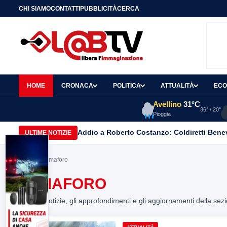
CHI SIAMO
CONTATTI
PUBBLICITÀ
CERCA
HOME
CRONACA
POLITICA
ATTUALITÀ
ECO
Avellino
31°C
36° / 20°
Pioggia
Addio a Roberto Costanzo: Coldiretti Beneve
ULTIME NOTIZIE
Home
> semaforo
SEMAFORO
Tutte le notizie, gli approfondimenti e gli aggiornamenti della sez