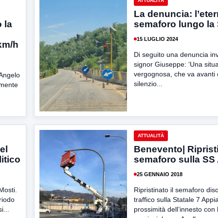
ATTUALITÀ
La denuncia: l’ete
 la
semaforo lungo la
15 LUGLIO 2024
 km/h
Di seguito una denuncia inv
signor Giuseppe: ‘Una situ
vergognosa, che va avanti 
’Angelo
silenzio...
lmente
ATTUALITÀ
el
Benevento| Ripristi
itico
semaforo sulla SS
25 GENNAIO 2018
Mosti.
Ripristinato il semaforo disc
riodo
traffico sulla Statale 7 Appia
i...
prossimità dell’innesto con 