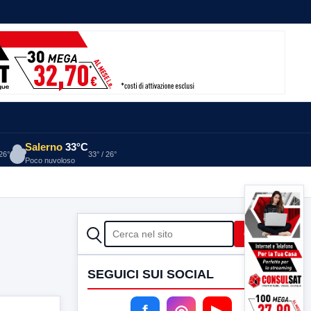
Salerno
33°C
 26°
33° / 26°
Poco nuvoloso
CERCA
Cerca
SEGUICI SUI SOCIAL
f
◎
▶