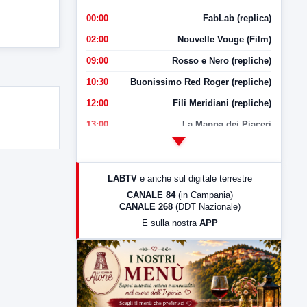
00:00
FabLab (replica)
02:00
Nouvelle Vouge (Film)
09:00
Rosso e Nero (repliche)
10:30
Buonissimo Red Roger (repliche)
12:00
Fili Meridiani (repliche)
13:00
La Mappa dei Piaceri
14:00
LabNews
17:00
LabNews (replica)
LABTV
e anche sul digitale terrestre
18:30
Di Faccia e di Profilo (repliche)
CANALE 84
(in Campania)
CANALE 268
(DDT Nazionale)
19:30
LabNews (Diretta)
E sulla nostra
APP
21:00
Free Sport
23:00
LabNews (replica)