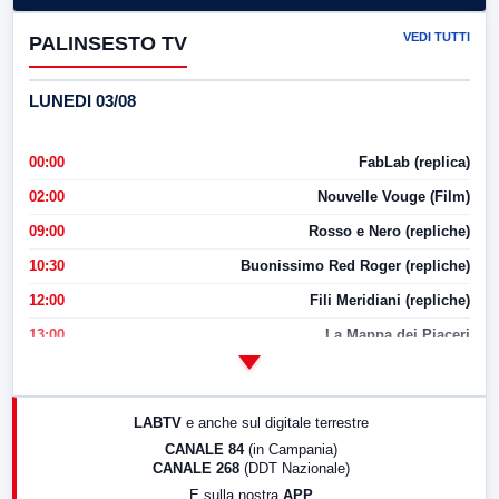
VEDI TUTTI
PALINSESTO TV
LUNEDI 03/08
00:00
FabLab (replica)
02:00
Nouvelle Vouge (Film)
09:00
Rosso e Nero (repliche)
10:30
Buonissimo Red Roger (repliche)
12:00
Fili Meridiani (repliche)
13:00
La Mappa dei Piaceri
14:00
LabNews
17:00
LabNews (replica)
LABTV
e anche sul digitale terrestre
18:30
Di Faccia e di Profilo (repliche)
CANALE 84
(in Campania)
CANALE 268
(DDT Nazionale)
19:30
LabNews (Diretta)
E sulla nostra
APP