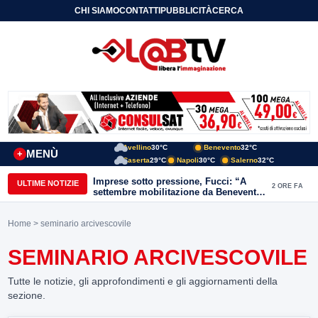
CHI SIAMO
CONTATTI
PUBBLICITÀ
CERCA
Avellino
30°C
Benevento
32°C
MENÙ
+
Caserta
29°C
Napoli
30°C
Salerno
32°C
Imprese sotto pressione, Fucci: “A
ULTIME NOTIZIE
2 ORE FA
settembre mobilitazione da Benevento
e Avellino”
Home
> seminario arcivescovile
SEMINARIO ARCIVESCOVILE
Tutte le notizie, gli approfondimenti e gli aggiornamenti della
sezione.