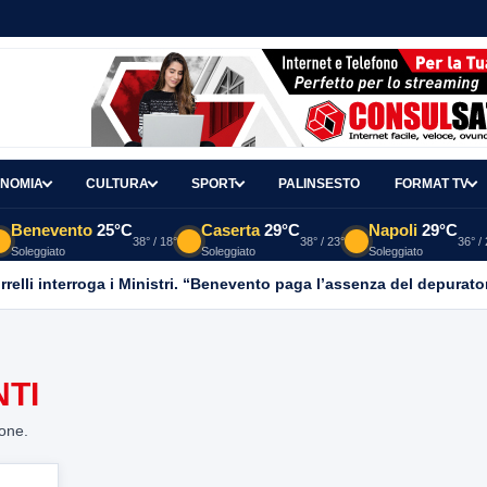
NOMIA
CULTURA
SPORT
PALINSESTO
FORMAT TV
Benevento
25°C
Caserta
29°C
Napoli
29°C
38° / 18°
38° / 23°
36° /
Soleggiato
Soleggiato
Soleggiato
relli interroga i Ministri. “Benevento paga l’assenza del depurato
NTI
ione.