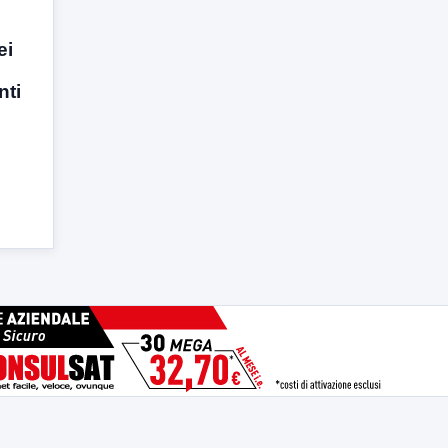
ei
e
nti