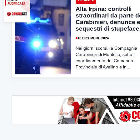
CRONACA
Alta Irpina: controlli
straordinari da parte d
Carabinieri, denunce 
sequestri di stupeface
10 DICEMBRE 2024
Nei giorni scorsi, la Compagnia
Carabinieri di Montella, sotto il
coordinamento del Comando
Provinciale di Avellino e in...