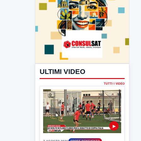
ULTIMI VIDEO
TUTTI I VIDEO
▶
7 AGOSTO 2026
SPORT BENEVENTO
Benevento Calcio: Le scelte di
Floro Flores per il debutto di Coppa
Italia
Il Benevento è pronto al debutto di Coppa
Italia. Scelte...