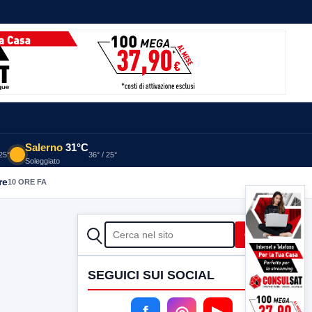
Salerno
31°C
 25°
36° / 25°
Soleggiato
re
10 ORE FA
CERCA
Cerca
SEGUICI SUI SOCIAL
f
◎
▶