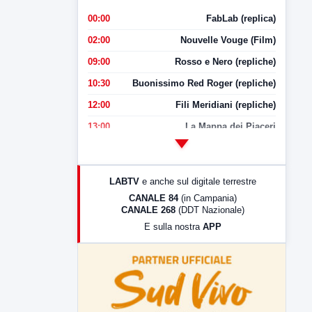
00:00
FabLab (replica)
02:00
Nouvelle Vouge (Film)
09:00
Rosso e Nero (repliche)
10:30
Buonissimo Red Roger (repliche)
12:00
Fili Meridiani (repliche)
13:00
La Mappa dei Piaceri
14:00
LabNews
17:00
LabNews (replica)
LABTV
e anche sul digitale terrestre
18:30
Di Faccia e di Profilo (repliche)
CANALE 84
(in Campania)
CANALE 268
(DDT Nazionale)
19:30
LabNews (Diretta)
E sulla nostra
APP
21:00
Free Sport
23:00
LabNews (replica)