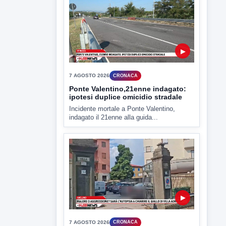
7 AGOSTO 2026
CRONACA
Ponte Valentino,21enne indagato:
ipotesi duplice omicidio stradale
Incidente mortale a Ponte Valentino,
indagato il 21enne alla guida...
▶
7 AGOSTO 2026
CRONACA
Malore o aggressione? Sarà
l'autopsia a chiarire il giallo di Villa
Adriana
Sarà affidato con ogni probabilità all'inizio
della prossima settimana l'incarico...