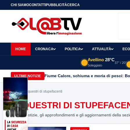
CHI SIAMO
CONTATTI
PUBBLICITÀ
CERCA
HOME
CRONACA
POLITICA
ATTUALITÀ
ECO
Avellino
28°C
37° / 20°
Soleggiato
Fiume Calore, schiuma e moria di pesci: Bor
ULTIME NOTIZIE
Home
> sequestri di stupefacenti
SEQUESTRI DI STUPEFACE
Tutte le notizie, gli approfondimenti e gli aggiornamenti della sez