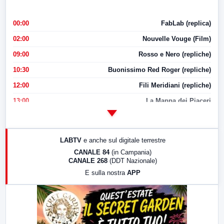
00:00
FabLab (replica)
02:00
Nouvelle Vouge (Film)
09:00
Rosso e Nero (repliche)
10:30
Buonissimo Red Roger (repliche)
12:00
Fili Meridiani (repliche)
13:00
La Mappa dei Piaceri
14:00
LabNews
17:00
LabNews (replica)
LABTV
e anche sul digitale terrestre
18:30
Di Faccia e di Profilo (repliche)
CANALE 84
(in Campania)
CANALE 268
(DDT Nazionale)
19:30
LabNews (Diretta)
E sulla nostra
APP
21:00
Free Sport
23:00
LabNews (replica)