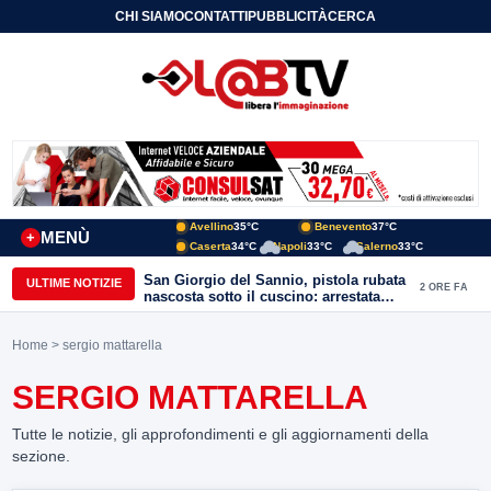
CHI SIAMO
CONTATTI
PUBBLICITÀ
CERCA
Avellino
35°C
Benevento
37°C
MENÙ
+
Caserta
34°C
Napoli
33°C
Salerno
33°C
San Giorgio del Sannio, pistola rubata
ULTIME NOTIZIE
2 ORE FA
nascosta sotto il cuscino: arrestata
51enne
Home
> sergio mattarella
SERGIO MATTARELLA
Tutte le notizie, gli approfondimenti e gli aggiornamenti della
sezione.