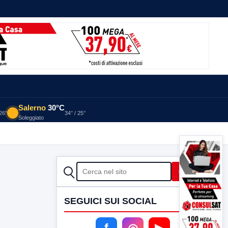
Salerno
30°C
 26°
34° / 25°
Soleggiato
CERCA
Cerca
SEGUICI SUI SOCIAL
f
◎
▶