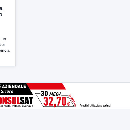
a
o
a un
dei
vincia