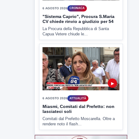
6 AGOSTO 2026
CRONACA
"Sistema Caprio", Procura S.Maria
CV chiede rinvio a giudizio per 54
La Procura della Repubblica di Santa
Capua Vetere chiude le...
▶
6 AGOSTO 2026
ATTUALITÀ
Miasmi, Comitati dal Prefetto: non
lasciateci soli
Comitati dal Prefetto Moscarella. Oltre a
rendere noto il flash...