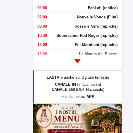
00:00
FabLab (replica)
02:00
Nouvelle Vouge (Film)
09:00
Rosso e Nero (repliche)
10:30
Buonissimo Red Roger (repliche)
12:00
Fili Meridiani (repliche)
13:00
La Mappa dei Piaceri
14:00
LabNews
17:00
LabNews (replica)
LABTV
e anche sul digitale terrestre
18:30
Di Faccia e di Profilo (repliche)
CANALE 84
(in Campania)
CANALE 268
(DDT Nazionale)
19:30
LabNews (Diretta)
E sulla nostra
APP
21:00
Free Sport
23:00
LabNews (replica)