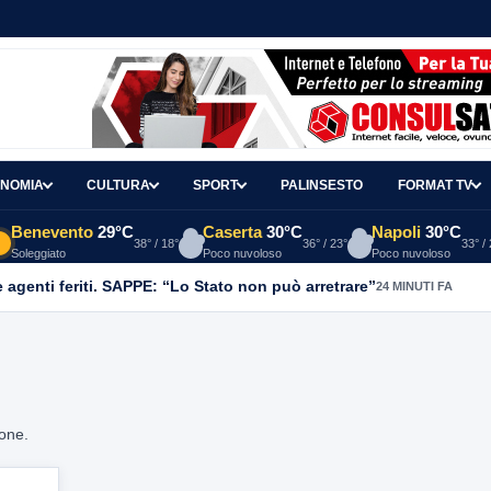
NOMIA
CULTURA
SPORT
PALINSESTO
FORMAT TV
Benevento
29°C
Caserta
30°C
Napoli
30°C
38° / 18°
36° / 23°
33° /
Soleggiato
Poco nuvoloso
Poco nuvoloso
agenti feriti. SAPPE: “Lo Stato non può arretrare”
24 MINUTI FA
ione.