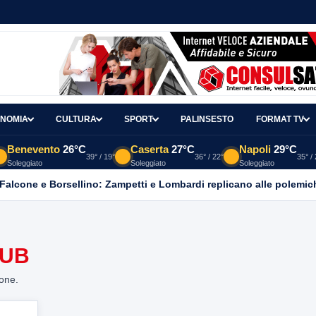
NOMIA
CULTURA
SPORT
PALINSESTO
FORMAT TV
Benevento
26°C
Caserta
27°C
Napoli
29°C
39° / 19°
36° / 22°
35° /
Soleggiato
Soleggiato
Soleggiato
 Falcone e Borsellino: Zampetti e Lombardi replicano alle polemic
CUB
ione.