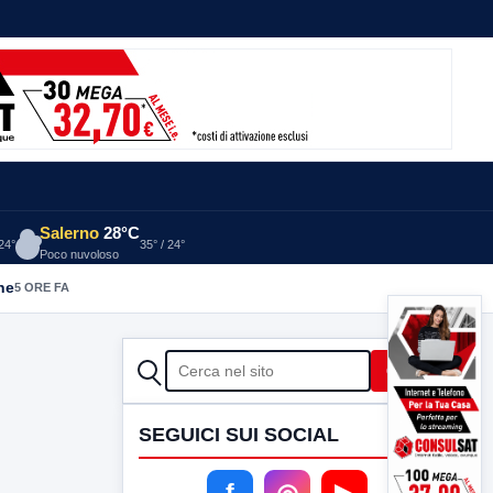
Salerno
28°C
 24°
35° / 24°
Poco nuvoloso
he
5 ORE FA
CERCA
Cerca
SEGUICI SUI SOCIAL
f
◎
▶