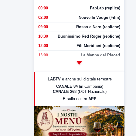
00:00
FabLab (replica)
02:00
Nouvelle Vouge (Film)
09:00
Rosso e Nero (repliche)
10:30
Buonissimo Red Roger (repliche)
12:00
Fili Meridiani (repliche)
13:00
La Mappa dei Piaceri
14:00
LabNews
17:00
LabNews (replica)
LABTV
e anche sul digitale terrestre
18:30
Di Faccia e di Profilo (repliche)
CANALE 84
(in Campania)
CANALE 268
(DDT Nazionale)
19:30
LabNews (Diretta)
E sulla nostra
APP
21:00
Free Sport
23:00
LabNews (replica)