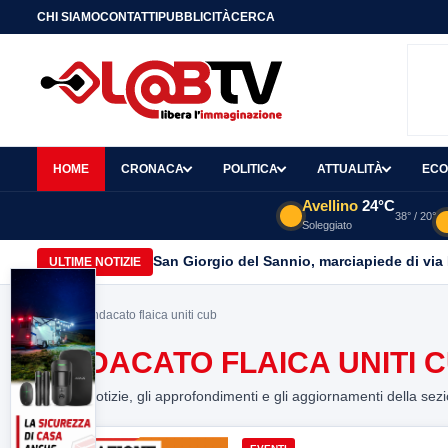
CHI SIAMO
CONTATTI
PUBBLICITÀ
CERCA
HOME
CRONACA
POLITICA
ATTUALITÀ
ECO
Avellino
24°C
38° / 20°
Soleggiato
San Giorgio del Sannio, marciapiede di via
ULTIME NOTIZIE
Home
> sindacato flaica uniti cub
SINDACATO FLAICA UNITI 
Tutte le notizie, gli approfondimenti e gli aggiornamenti della sez