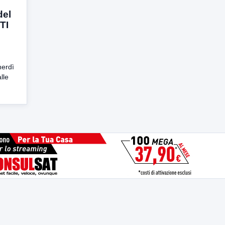
del
TI
nerdì
lle