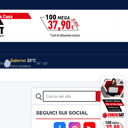
Salerno
33°C
 26°
34° / 25°
Poco nuvoloso
CERCA
Cerca
SEGUICI SUI SOCIAL
f
◎
▶