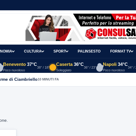
NOMIA
CULTURA
SPORT
PALINSESTO
FORMAT TV
Benevento
37°C
Caserta
36°C
Napoli
34°C
38° / 18°
36° / 23°
34° /
Poco nuvoloso
Soleggiato
Poco nuvoloso
arme di Ciambriello
10 MINUTI FA
ione.