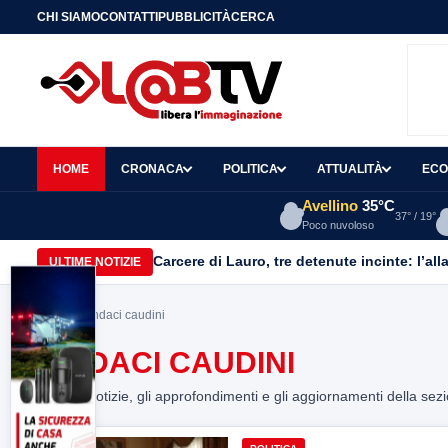
CHI SIAMO
CONTATTI
PUBBLICITÀ
CERCA
HOME
CRONACA
POLITICA
ATTUALITÀ
ECO
Avellino
35°C
37° / 19°
Poco nuvoloso
Carcere di Lauro, tre detenute incinte: l’all
ULTIME NOTIZIE
Home
> sindaci caudini
SINDACI CAUDINI
Tutte le notizie, gli approfondimenti e gli aggiornamenti della sez