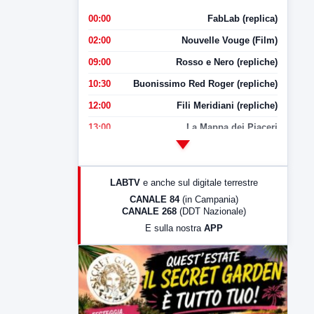
00:00
FabLab (replica)
02:00
Nouvelle Vouge (Film)
09:00
Rosso e Nero (repliche)
10:30
Buonissimo Red Roger (repliche)
12:00
Fili Meridiani (repliche)
13:00
La Mappa dei Piaceri
14:00
LabNews
17:00
LabNews (replica)
LABTV
e anche sul digitale terrestre
18:30
Di Faccia e di Profilo (repliche)
CANALE 84
(in Campania)
CANALE 268
(DDT Nazionale)
19:30
LabNews (Diretta)
E sulla nostra
APP
21:00
Free Sport
23:00
LabNews (replica)