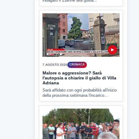
ipotesi duplice omicidio stradale
Incidente mortale a Ponte Valentino,
indagato il 21enne alla guida...
▶
7 AGOSTO 2026
CRONACA
Malore o aggressione? Sarà
l'autopsia a chiarire il giallo di Villa
Adriana
Sarà affidato con ogni probabilità all'inizio
della prossima settimana l'incarico...