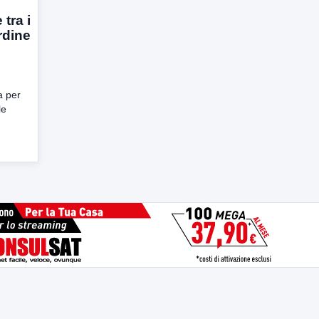
 tra i
rdine
a per
le