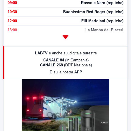
09:00
Rosso e Nero (repliche)
10:30
Buonissimo Red Roger (repliche)
12:00
Fili Meridiani (repliche)
13:00
La Mappa dei Piaceri
14:00
LabNews
17:00
LabNews (replica)
LABTV
e anche sul digitale terrestre
18:30
Di Faccia e di Profilo (repliche)
CANALE 84
(in Campania)
CANALE 268
(DDT Nazionale)
19:30
LabNews (Diretta)
E sulla nostra
APP
21:00
Free Sport
23:00
LabNews (replica)