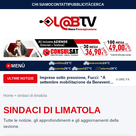
CHI SIAMO
CONTATTI
PUBBLICITÀ
CERCA
Avellino
22°C
Benevento
24°C
MENÙ
+
Caserta
26°C
Napoli
27°C
Salerno
28°C
Imprese sotto pressione, Fucci: “A
ULTIME NOTIZIE
6 ORE FA
settembre mobilitazione da Benevento
e Avellino”
Home
> sindaci di limatola
SINDACI DI LIMATOLA
Tutte le notizie, gli approfondimenti e gli aggiornamenti della
sezione.