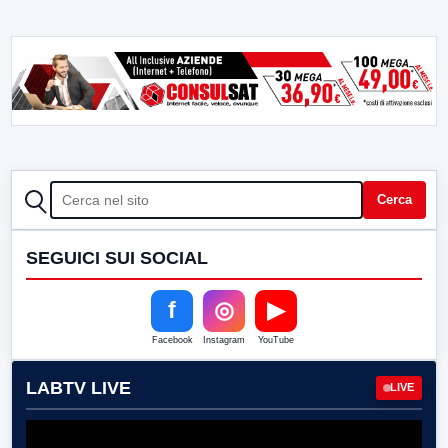
CERCA
Cerca
SEGUICI SUI SOCIAL
f
◎
▶
Facebook
Instagram
YouTube
LABTV LIVE
LIVE