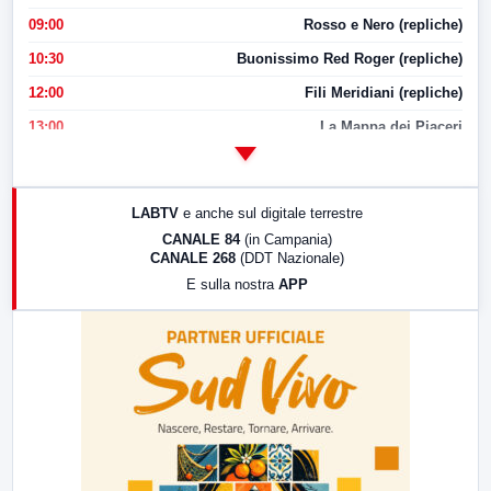
09:00
Rosso e Nero (repliche)
10:30
Buonissimo Red Roger (repliche)
12:00
Fili Meridiani (repliche)
13:00
La Mappa dei Piaceri
14:00
LabNews
17:00
LabNews (replica)
LABTV
e anche sul digitale terrestre
18:30
Di Faccia e di Profilo (repliche)
CANALE 84
(in Campania)
CANALE 268
(DDT Nazionale)
19:30
LabNews (Diretta)
E sulla nostra
APP
21:00
Free Sport
23:00
LabNews (replica)