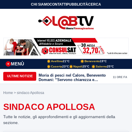
CHI SIAMO
CONTATTI
PUBBLICITÀ
CERCA
Avellino
21°C
Benevento
19°C
MENÙ
+
Caserta
23°C
Napoli
25°C
Salerno
25°C
Moria di pesci nel Calore, Benevento
ULTIME NOTIZIE
11 ORE FA
Domani: “Servono chiarezza e
approfondimenti sulla gestione
ambientale”
Home
> sindaco Apollosa
SINDACO APOLLOSA
Tutte le notizie, gli approfondimenti e gli aggiornamenti della
sezione.