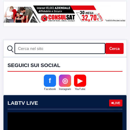
CERCA
Cerca
SEGUICI SUI SOCIAL
f
◎
▶
Facebook
Instagram
YouTube
LABTV LIVE
LIVE