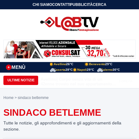
CHI SIAMO
CONTATTI
PUBBLICITÀ
CERCA
Avellino
26°C
Benevento
29°C
MENÙ
+
Caserta
28°C
Napoli
29°C
Salerno
30°C
Avellino| Corpo senza vita di un
ULTIME NOTIZIE
5 ORE FA
42enne trovato nel suo appartamento
in una pozza di sangue, giallo in viale
Italia: indagini in corso della Polizia
Home
> sindaco betlemme
SINDACO BETLEMME
Tutte le notizie, gli approfondimenti e gli aggiornamenti della
sezione.