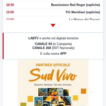
10:30
Buonissimo Red Roger (repliche)
12:00
Fili Meridiani (repliche)
13:00
La Mappa dei Piaceri
14:00
LabNews
17:00
LabNews (replica)
LABTV
e anche sul digitale terrestre
18:30
Di Faccia e di Profilo (repliche)
CANALE 84
(in Campania)
CANALE 268
(DDT Nazionale)
19:30
LabNews (Diretta)
E sulla nostra
APP
21:00
Free Sport
23:00
LabNews (replica)