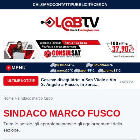
CHI SIAMO
CONTATTI
PUBBLICITÀ
CERCA
Avellino
34°C
Benevento
36°C
MENÙ
+
Caserta
35°C
Napoli
33°C
Salerno
33°C
Gesesa: disagi idrici a San Vitale e Via
ULTIME NOTIZIE
3 ORE FA
S. Angelo a Piesco. In zona
posizionata l’autobotte
Home
> sindaco marco fusco
SINDACO MARCO FUSCO
Tutte le notizie, gli approfondimenti e gli aggiornamenti della
sezione.