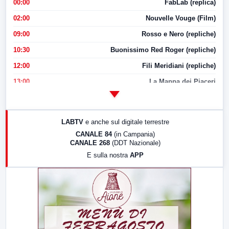
00:00
FabLab (replica)
02:00
Nouvelle Vouge (Film)
09:00
Rosso e Nero (repliche)
10:30
Buonissimo Red Roger (repliche)
12:00
Fili Meridiani (repliche)
13:00
La Mappa dei Piaceri
14:00
LabNews
17:00
LabNews (replica)
LABTV
e anche sul digitale terrestre
18:30
Di Faccia e di Profilo (repliche)
CANALE 84
(in Campania)
CANALE 268
(DDT Nazionale)
19:30
LabNews (Diretta)
E sulla nostra
APP
21:00
Free Sport
23:00
LabNews (replica)