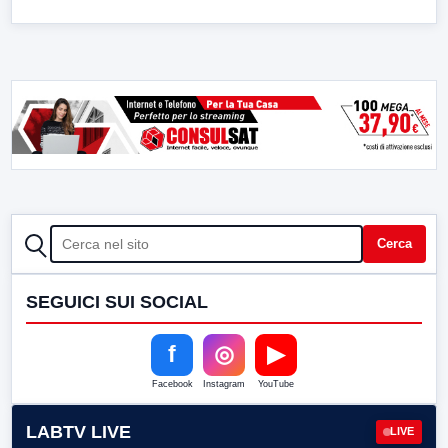
CERCA
Cerca
SEGUICI SUI SOCIAL
f
◎
▶
Facebook
Instagram
YouTube
LABTV LIVE
LIVE