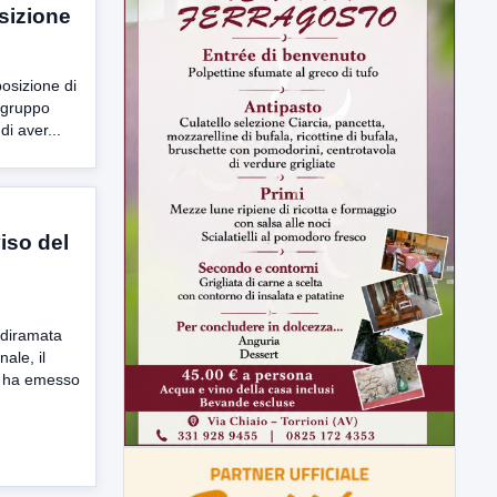
osizione
posizione di
, gruppo
i aver...
viso del
a diramata
nale, il
a ha emesso