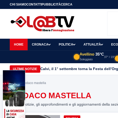
CHI SIAMO
CONTATTI
PUBBLICITÀ
CERCA
HOME
CRONACA
POLITICA
ATTUALITÀ
ECO
Avellino
35°C
37° / 19°
Soleggiato
Calvi, il 1° settembre torna la Festa dell’Or
ULTIME NOTIZIE
Home
> sindaco mastella
SINDACO MASTELLA
Tutte le notizie, gli approfondimenti e gli aggiornamenti della sez