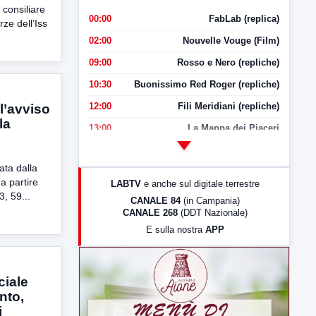
 consiliare
00:00
FabLab (replica)
rze dell’Iss
02:00
Nouvelle Vouge (Film)
09:00
Rosso e Nero (repliche)
10:30
Buonissimo Red Roger (repliche)
12:00
Fili Meridiani (repliche)
 l’avviso
la
13:00
La Mappa dei Piaceri
14:00
LabNews
ata dalla
17:00
LabNews (replica)
 a partire
LABTV
e anche sul digitale terrestre
18:30
Di Faccia e di Profilo (repliche)
3, 59...
CANALE 84
(in Campania)
CANALE 268
(DDT Nazionale)
19:30
LabNews (Diretta)
E sulla nostra
APP
21:00
Free Sport
23:00
LabNews (replica)
ciale
nto,
i