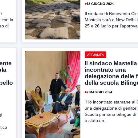
13 GIUGNO 2024
e
Il sindaco di Benevento Cl
 con la
Mastella sarà a New Delhi i
zo di
25 e 26 luglio per l’approva
ATTUALITÀ
gente
Il sindaco Mastella
ola
incontrato una
delegazione delle 
pello
della scuola Bilin
7 MAGGIO 2024
“Ho incontrato stamane a
una delegazione di genitori
Scuola primaria bilingue di
gi
è stato un...
tico
..