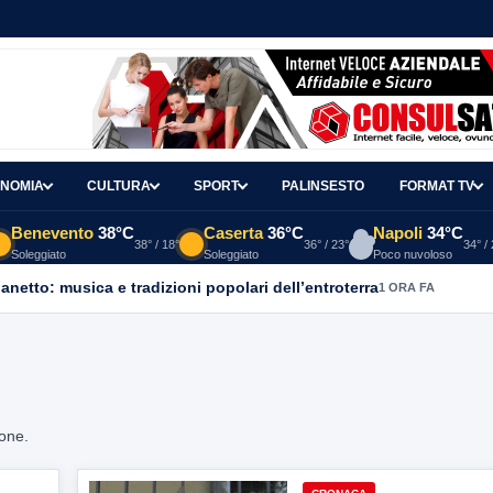
NOMIA
CULTURA
SPORT
PALINSESTO
FORMAT TV
Benevento
38°C
Caserta
36°C
Napoli
34°C
38° / 18°
36° / 23°
34° /
Soleggiato
Soleggiato
Poco nuvoloso
ganetto: musica e tradizioni popolari dell’entroterra
1 ORA FA
ione.