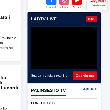
Facebook
Instagram
YouTube
ato i
LABTV LIVE
LIVE
Provinciale
to
imora nel
Guarda ora
Guarda la diretta streaming
 ha
ti
o Lunardi
VEDI TUTTI
PALINSESTO TV
LUNEDI 03/08
la ha