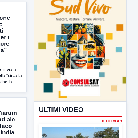
ione
o
ti
er i
tore
ca”
ULTIMI VIDEO
e, inviata
la “circa la
che la...
TUTTI I VIDEO
Viarum
ndiale
▶
ndaco
 India