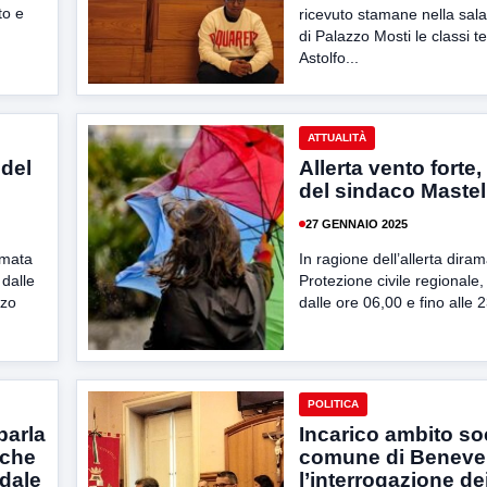
to e
ricevuto stamane nella sala
di Palazzo Mosti le classi te
Astolfo...
ATTUALITÀ
 del
Allerta vento forte,
del sindaco Mastel
27 GENNAIO 2025
amata
In ragione dell’allerta diram
 dalle
Protezione civile regionale,
rzo
dalle ore 06,00 e fino alle 2
POLITICA
parla
Incarico ambito so
 che
comune di Beneve
edale
l’interrogazione de