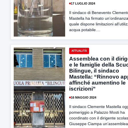
17 LUGLIO 2024
Il sindaco di Benevento Clement
Mastella ha firmato un’ordinanza
quale dispone limitazioni all’utiliz
acqua potabile....
ATTUALITÀ
Assemblea con il diri
e le famiglie della Scu
Bilingue, il sindaco
Mastella: “Rinnovo ap
affinché aumentino le
iscrizioni”
16 MAGGIO 2024
Il sindaco Clemente Mastella og
pomeriggio a Palazzo Mosti ha
coordinato con il dirigente scolas
Giuseppe Ciampa un’assemblea.