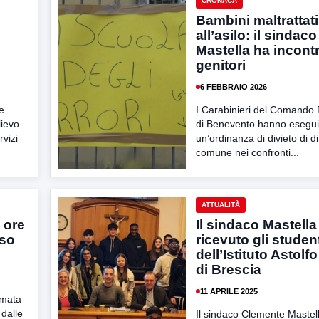
CRONACA
Bambini maltrattati
all’asilo: il sindaco
Mastella ha incontr
genitori
6 FEBBRAIO 2026
e
I Carabinieri del Comando 
lievo
di Benevento hanno esegui
rvizi
un’ordinanza di divieto di d
comune nei confronti...
ATTUALITÀ
e ore
Il sindaco Mastella
iso
ricevuto gli studen
dell’Istituto Astolf
di Brescia
11 APRILE 2025
amata
 dalle
Il sindaco Clemente Mastel