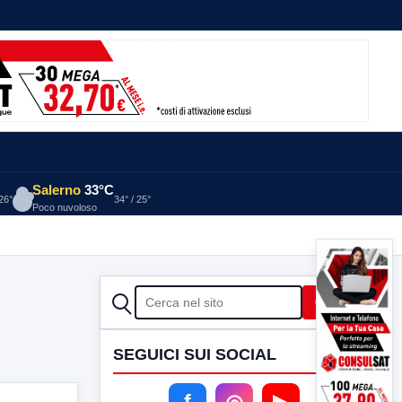
Salerno
33°C
 26°
34° / 25°
Poco nuvoloso
CERCA
Cerca
SEGUICI SUI SOCIAL
f
◎
▶