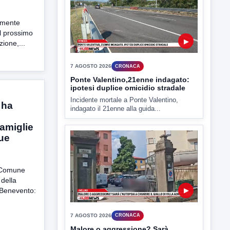
7 AGOSTO 2026
CRONACA
Ponte Valentino,21enne indagato:
ipotesi duplice omicidio stradale
emente
l prossimo
Incidente mortale a Ponte Valentino,
zione,...
indagato il 21enne alla guida...
 ha
▶
famiglie
gue
7 AGOSTO 2026
CRONACA
Malore o aggressione? Sarà
l Comune
l'autopsia a chiarire il giallo di Villa
Adriana
 della
 Benevento:
Sarà affidato con ogni probabilità all'inizio
della prossima settimana l'incarico...