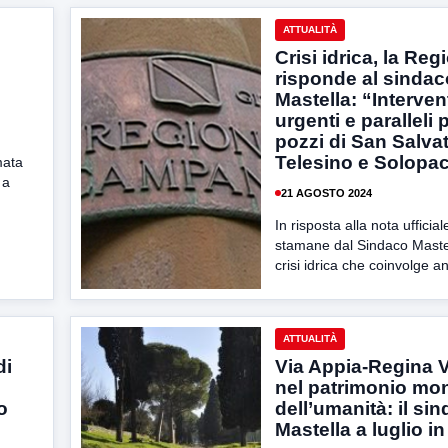
ATTUALITÀ
Crisi idrica, la Reg
risponde al sindac
Mastella: “Interven
urgenti e paralleli p
pozzi di San Salva
Telesino e Solopa
mata
 a
21 AGOSTO 2024
In risposta alla nota ufficial
stamane dal Sindaco Mastel
crisi idrica che coinvolge an
ATTUALITÀ
di
Via Appia-Regina 
nel patrimonio mo
o
dell’umanità: il si
Mastella a luglio in