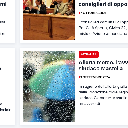
nti
consiglieri di opp
7 OTTOBRE 2024
una
I consiglieri comunali di op
Pd, Città Aperta, Civico 22
orni...
misto e Azione annunciano d
ATTUALITÀ
Allerta meteo, l’av
e
sindaco Mastella
3 SETTEMBRE 2024
In ragione dell’allerta giall
dalla Protezione civile regio
sindaco Clemente Mastell
un avviso di...
zo
inciale