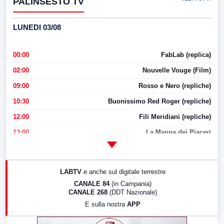
PALINSESTO TV
LUNEDI 03/08
00:00
FabLab (replica)
02:00
Nouvelle Vouge (Film)
09:00
Rosso e Nero (repliche)
10:30
Buonissimo Red Roger (repliche)
12:00
Fili Meridiani (repliche)
13:00
La Mappa dei Piaceri
14:00
LabNews
17:00
LabNews (replica)
LABTV
e anche sul digitale terrestre
18:30
Di Faccia e di Profilo (repliche)
CANALE 84
(in Campania)
CANALE 268
(DDT Nazionale)
19:30
LabNews (Diretta)
E sulla nostra
APP
21:00
Free Sport