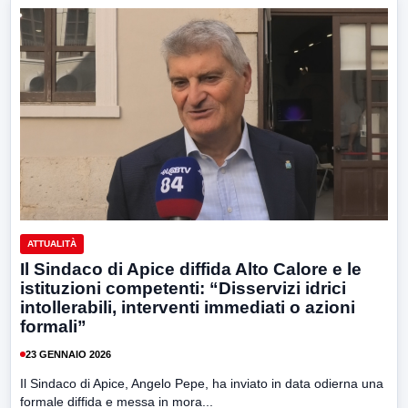
ATTUALITÀ
Il Sindaco di Apice diffida Alto Calore e le
istituzioni competenti: “Disservizi idrici
intollerabili, interventi immediati o azioni
formali”
23 GENNAIO 2026
Il Sindaco di Apice, Angelo Pepe, ha inviato in data odierna una
formale diffida e messa in mora...