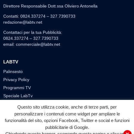
Direttore Responsabile Dott.ssa Oliviero Antonella
Contatti: 0824.337274 – 327.7390733
redazione@labtv.net
Contattaci per la tua Pubblicità:
0824.337274 – 327.7390733
email:
commerciale@labtv.net
LABTV
Palinsesto
Privacy Policy
Programmi TV
Speciale LabTv
Doppio Taglio
Questo sito utilizza cookie, anche di terze parti, per
Free sport
personalizzare i contenuti come widget per ampliare le
L’Orlando Curioso
funzionalità del sito, opzioni Facebook, Twitter e social e funzioni
pubblicitarie di Google.
La Bottega di Filosofia
Chiudendo questo banner, scorrendo questa pagina o cliccando