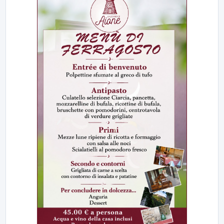
23:00
LabNews (replica)