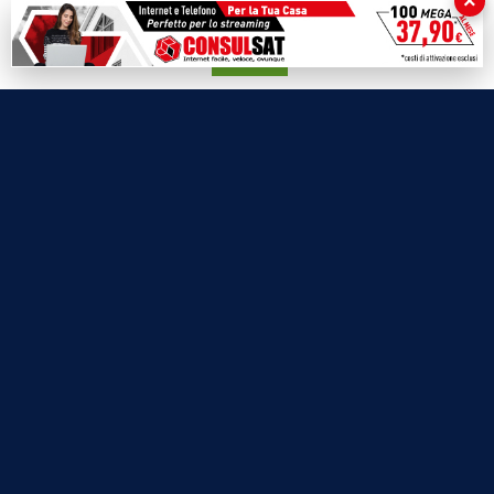
×
Labnews
su qualunque suo elemento acconsenti all'uso dei cookie.
Le Voci del Parco
Accetta
Parliamo di…
Ricomincio da me
SEZIONI
Cronaca
Politica
Attualità
Cultura
Economia
Sport
Eventi
VIDEO
Video Cronaca
Video Politica