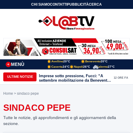
CHI SIAMO
CONTATTI
PUBBLICITÀ
CERCA
Avellino
20°C
Benevento
20°C
MENÙ
+
Caserta
24°C
Napoli
26°C
Salerno
27°C
Imprese sotto pressione, Fucci: “A
ULTIME NOTIZIE
12 ORE FA
settembre mobilitazione da Benevento
e Avellino”
Home
> sindaco pepe
SINDACO PEPE
Tutte le notizie, gli approfondimenti e gli aggiornamenti della
sezione.