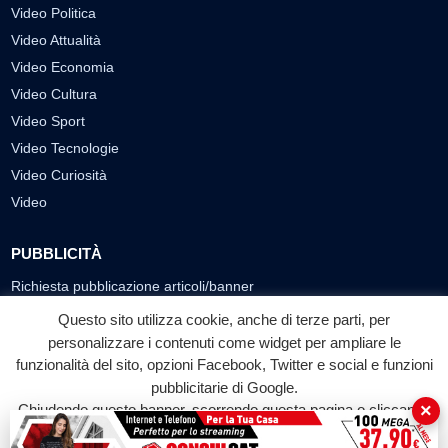
Video Politica
Video Attualità
Video Economia
Video Cultura
Video Sport
Video Tecnologie
Video Curiosità
Video
PUBBLICITÀ
Richiesta pubblicazione articoli/banner
Questo sito utilizza cookie, anche di terze parti, per
SEGUICI SUI SOCIAL
personalizzare i contenuti come widget per ampliare le
funzionalità del sito, opzioni Facebook, Twitter e social e funzioni
f
◎
▶
pubblicitarie di Google.
Facebook
Instagram
YouTube
×
Chiudendo questo banner, scorrendo questa pagina o cliccando
su qualunque suo elemento acconsenti all'uso dei cookie.