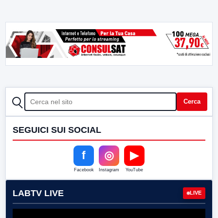
CERCA
Cerca
SEGUICI SUI SOCIAL
f
◎
▶
Facebook
Instagram
YouTube
LABTV LIVE
LIVE