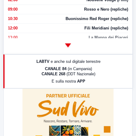
09:00
Rosso e Nero (repliche)
10:30
Buonissimo Red Roger (repliche)
12:00
Fili Meridiani (repliche)
13:00
La Mappa dei Piaceri
14:00
LabNews
17:00
LabNews (replica)
LABTV
e anche sul digitale terrestre
18:30
Di Faccia e di Profilo (repliche)
CANALE 84
(in Campania)
CANALE 268
(DDT Nazionale)
19:30
LabNews (Diretta)
E sulla nostra
APP
21:00
Free Sport
23:00
LabNews (replica)