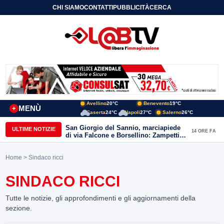
CHI SIAMO
CONTATTI
PUBBLICITÀ
CERCA
Avellino
20°C
Benevento
19°C
MENÙ
+
Caserta
24°C
Napoli
27°C
Salerno
26°C
San Giorgio del Sannio, marciapiede
ULTIME NOTIZIE
14 ORE FA
di via Falcone e Borsellino: Zampetti e
Lombardi replicano alle polemiche
Home
> Sindaco ricci
SINDACO RICCI
Tutte le notizie, gli approfondimenti e gli aggiornamenti della
sezione.