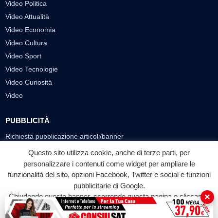
Video Politica
Video Attualità
Video Economia
Video Cultura
Video Sport
Video Tecnologie
Video Curiosità
Video
PUBBLICITÀ
Richiesta pubblicazione articoli/banner
Questo sito utilizza cookie, anche di terze parti, per
SEGUICI SUI SOCIAL
personalizzare i contenuti come widget per ampliare le
funzionalità del sito, opzioni Facebook, Twitter e social e funzioni
f
◎
▶
pubblicitarie di Google.
Facebook
Instagram
YouTube
×
Chiudendo questo banner, scorrendo questa pagina o cliccando
su qualunque suo elemento acconsenti all'uso dei cookie.