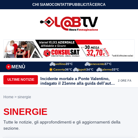
CHI SIAMO
CONTATTI
PUBBLICITÀ
CERCA
Avellino
35°C
Benevento
37°C
MENÙ
+
Caserta
36°C
Napoli
34°C
Salerno
33°C
Incidente mortale a Ponte Valentino,
ULTIME NOTIZIE
2 ORE FA
indagato il 21enne alla guida dell’auto:
ipotesi di duplice omicidio stradale
Home
> sinergie
SINERGIE
Tutte le notizie, gli approfondimenti e gli aggiornamenti della
sezione.