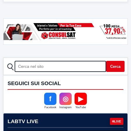
CERCA
Cerca
SEGUICI SUI SOCIAL
f
◎
▶
Facebook
Instagram
YouTube
LABTV LIVE
LIVE