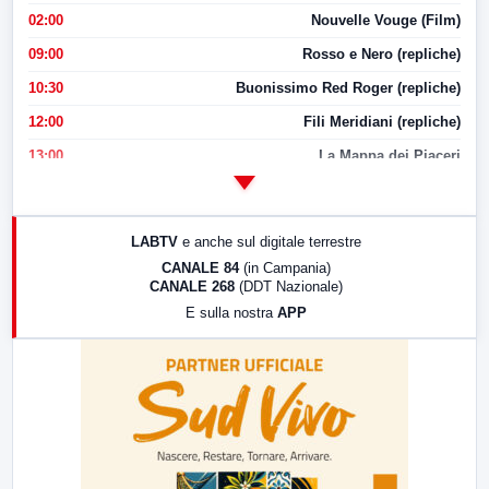
02:00
Nouvelle Vouge (Film)
09:00
Rosso e Nero (repliche)
10:30
Buonissimo Red Roger (repliche)
12:00
Fili Meridiani (repliche)
13:00
La Mappa dei Piaceri
14:00
LabNews
17:00
LabNews (replica)
LABTV
e anche sul digitale terrestre
18:30
Di Faccia e di Profilo (repliche)
CANALE 84
(in Campania)
CANALE 268
(DDT Nazionale)
19:30
LabNews (Diretta)
E sulla nostra
APP
21:00
Free Sport
23:00
LabNews (replica)