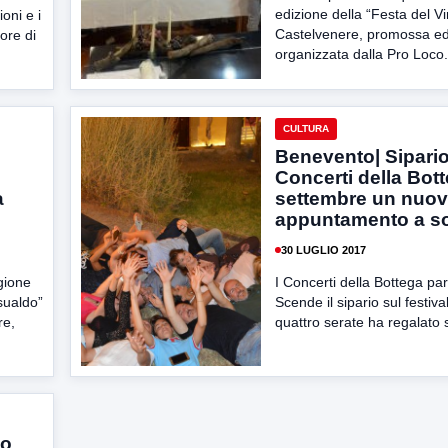
edizione della “Festa del Vi
oni e i
Castelvenere, promossa e
ore di
organizzata dalla Pro Loco.
CULTURA
Benevento| Sipario
Concerti della Bott
a
settembre un nuo
appuntamento a s
30 LUGLIO 2017
agione
I Concerti della Bottega par
sualdo”
Scende il sipario sul festiva
re,
quattro serate ha regalato s
so