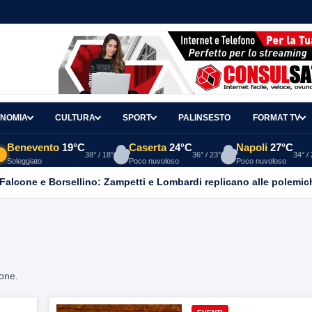
NOMIA
CULTURA
SPORT
PALINSESTO
FORMAT TV
Benevento
19°C
Caserta
24°C
Napoli
27°C
38° / 18°
36° / 23°
34° /
Soleggiato
Poco nuvoloso
Poco nuvoloso
 Falcone e Borsellino: Zampetti e Lombardi replicano alle polemic
ione.