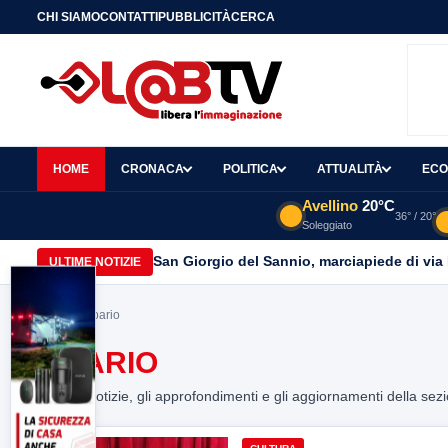
CHI SIAMO
CONTATTI
PUBBLICITÀ
CERCA
HOME
CRONACA
POLITICA
ATTUALITÀ
ECO
Avellino
20°C
36° / 20°
Soleggiato
San Giorgio del Sannio, marciapiede di via
ULTIME NOTIZIE
Home
> sipario
SIPARIO
Tutte le notizie, gli approfondimenti e gli aggiornamenti della sez