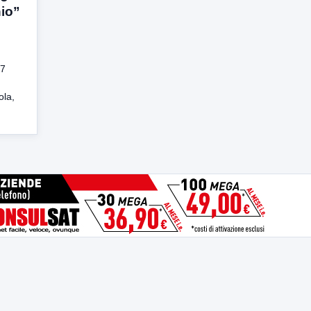
io”
 7
ola,