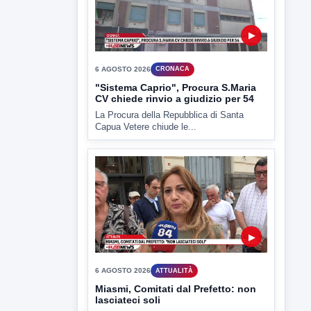
▶
6 AGOSTO 2026
ATTUALITÀ
Miasmi, Comitati dal Prefetto: non
lasciateci soli
Comitati dal Prefetto Moscarella. Oltre a
rendere noto il flash...
▶
6 AGOSTO 2026
ATTUALITÀ