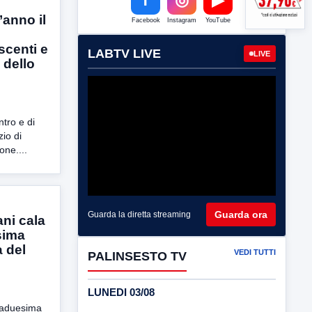
anno il
Facebook
Instagram
YouTube
scenti e
LABTV LIVE
LIVE
 dello
ntro e di
zio di
one....
Guarda ora
Guarda la diretta streaming
ni cala
esima
a del
VEDI TUTTI
PALINSESTO TV
LUNEDI 03/08
ntaduesima