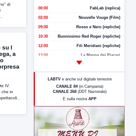
no” di
00:00
FabLab (replica)
d
..
02:00
Nouvelle Vouge (Film)
09:00
Rosso e Nero (repliche)
10:30
Buonissimo Red Roger (repliche)
12:00
Fili Meridiani (repliche)
 su I
ega, a
13:00
La Mappa dei Piaceri
vo
14:00
LabNews
orpresa
17:00
LabNews (replica)
LABTV
e anche sul digitale terrestre
18:30
Di Faccia e di Profilo (repliche)
te IV.
CANALE 84
(in Campania)
CANALE 268
(DDT Nazionale)
l che in
19:30
LabNews (Diretta)
pettacoli...
E sulla nostra
APP
21:00
Free Sport
23:00
LabNews (replica)