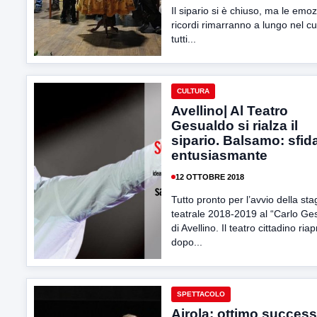
Il sipario si è chiuso, ma le emozi
ricordi rimarranno a lungo nel cu
tutti...
CULTURA
Avellino| Al Teatro
Gesualdo si rialza il
sipario. Balsamo: sfid
entusiasmante
12 OTTOBRE 2018
Tutto pronto per l’avvio della st
teatrale 2018-2019 al “Carlo Ge
di Avellino. Il teatro cittadino riap
dopo...
SPETTACOLO
Airola: ottimo succes