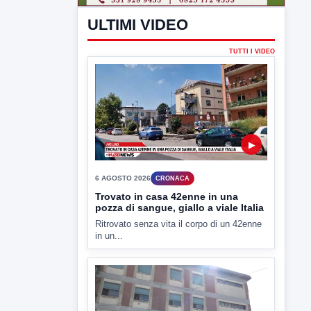
6 AGOSTO 2026
CRONACA
Trovato in casa 42enne in una
pozza di sangue, giallo a viale Italia
Ritrovato senza vita il corpo di un 42enne
in un...
▶
6 AGOSTO 2026
CRONACA
"Sistema Caprio", Procura S.Maria
CV chiede rinvio a giudizio per 54
La Procura della Repubblica di Santa
Capua Vetere chiude le...