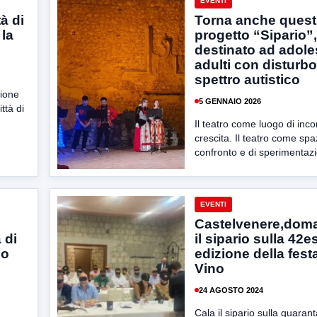
EVENTI
à di
Torna anche quest’
 la
progetto “Sipario”,
destinato ad adole
adulti con disturbo
spettro autistico
zione
5 GENNAIO 2026
ttà di
Il teatro come luogo di inco
crescita. Il teatro come spa
confronto e di sperimentazi
EVENTI
Castelvenere,doma
 di
il sipario sulla 42
io
edizione della fest
Vino
24 AGOSTO 2024
Cala il sipario sulla quara