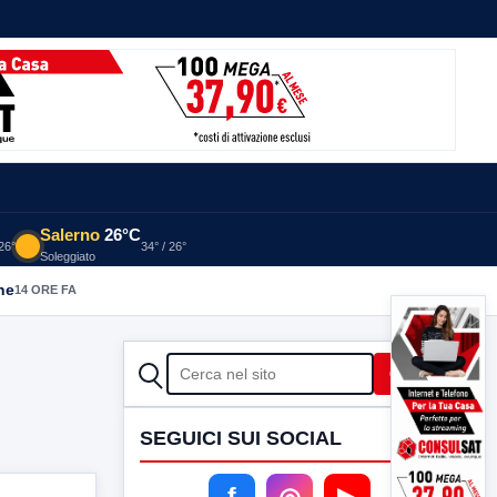
Salerno
26°C
 26°
34° / 26°
Soleggiato
he
14 ORE FA
CERCA
Cerca
SEGUICI SUI SOCIAL
f
◎
▶