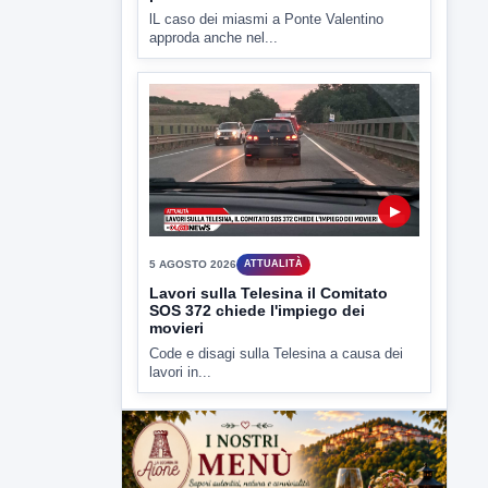
▶
5 AGOSTO 2026
ATTUALITÀ
Miasmi, si infiamma il dibattito
politico
lL caso dei miasmi a Ponte Valentino
approda anche nel...
▶
5 AGOSTO 2026
ATTUALITÀ
Lavori sulla Telesina il Comitato
SOS 372 chiede l'impiego dei