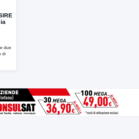
 SIRE
cia
le due
o di