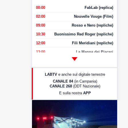
00:00
FabLab (replica)
02:00
Nouvelle Vouge (Film)
09:00
Rosso e Nero (repliche)
10:30
Buonissimo Red Roger (repliche)
12:00
Fili Meridiani (repliche)
13:00
La Mappa dei Piaceri
14:00
LabNews
17:00
LabNews (replica)
LABTV
e anche sul digitale terrestre
18:30
Di Faccia e di Profilo (repliche)
CANALE 84
(in Campania)
CANALE 268
(DDT Nazionale)
19:30
LabNews (Diretta)
E sulla nostra
APP
21:00
Free Sport
23:00
LabNews (replica)