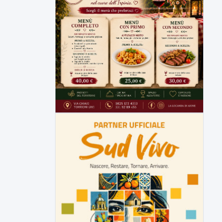
movieri
Code e disagi sulla Telesina a causa dei
lavori in...