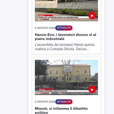
6 AGOSTO 2026
LABNEWS
LabNews del 5 agosto 2026
In studio Enzo Colarusso
▶
5 AGOSTO 2026
ATTUALITÀ
Hanon-Evo, i lavoratori dicono sì al
piano industriale
L'assemblea dei lavoratori Hanon questa
mattina a Contrada Olivola. Decisa...