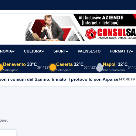
NOMIA
CULTURA
SPORT
PALINSESTO
FORMAT TV
Benevento
33°C
Caserta
32°C
Napoli
32°C
39° / 19°
35° / 22°
34° /
Soleggiato
Soleggiato
Poco nuvoloso
con i comuni del Sannio, firmato il protocollo con Arpaise
14 ORE FA
ione.