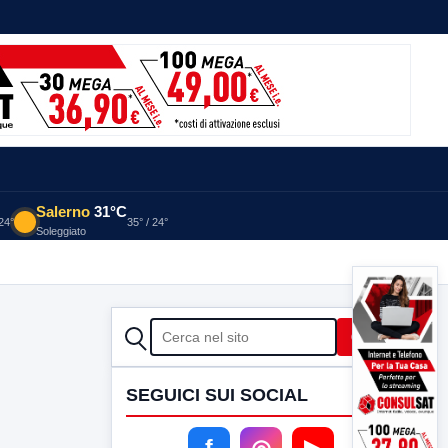
Salerno
31°C
 24°
35° / 24°
Soleggiato
CERCA
Cerca
SEGUICI SUI SOCIAL
f
◎
▶