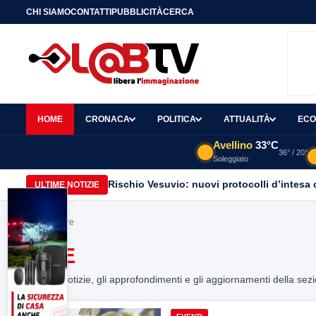
CHI SIAMO
CONTATTI
PUBBLICITÀ
CERCA
HOME
CRONACA
POLITICA
ATTUALITÀ
ECO
Avellino
33°C
36° / 20°
Soleggiato
Rischio Vesuvio: nuovi protocolli d’intesa 
ULTIME NOTIZIE
Home
> Sire
SIRE
Tutte le notizie, gli approfondimenti e gli aggiornamenti della sez