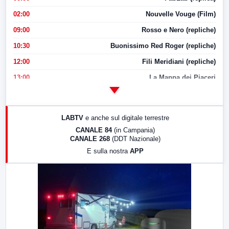
02:00
Nouvelle Vouge (Film)
09:00
Rosso e Nero (repliche)
10:30
Buonissimo Red Roger (repliche)
12:00
Fili Meridiani (repliche)
13:00
La Mappa dei Piaceri
14:00
LabNews
17:00
LabNews (replica)
LABTV
e anche sul digitale terrestre
18:30
Di Faccia e di Profilo (repliche)
CANALE 84
(in Campania)
CANALE 268
(DDT Nazionale)
19:30
LabNews (Diretta)
E sulla nostra
APP
21:00
Free Sport
23:00
LabNews (replica)