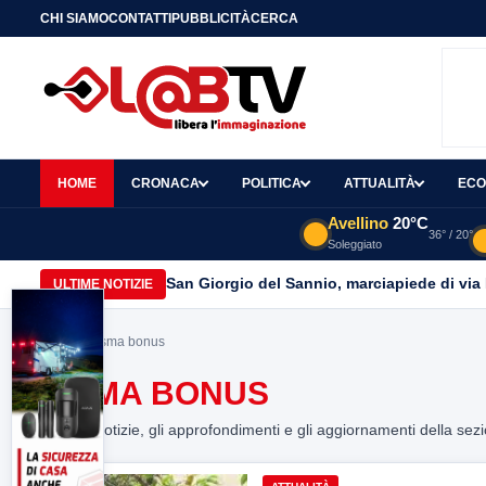
CHI SIAMO
CONTATTI
PUBBLICITÀ
CERCA
HOME
CRONACA
POLITICA
ATTUALITÀ
ECO
Avellino
20°C
36° / 20°
Soleggiato
San Giorgio del Sannio, marciapiede di via
ULTIME NOTIZIE
Home
> sisma bonus
SISMA BONUS
Tutte le notizie, gli approfondimenti e gli aggiornamenti della sez