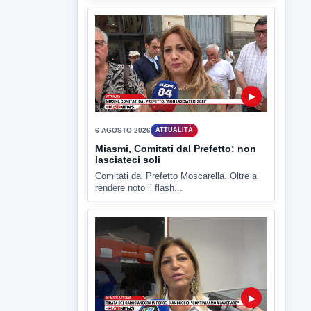
▶
6 AGOSTO 2026
ATTUALITÀ
Miasmi, Comitati dal Prefetto: non
lasciateci soli
Comitati dal Prefetto Moscarella. Oltre a
rendere noto il flash...
▶