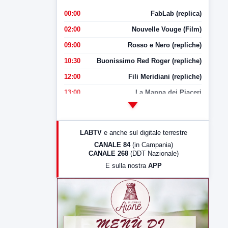
00:00
FabLab (replica)
02:00
Nouvelle Vouge (Film)
09:00
Rosso e Nero (repliche)
10:30
Buonissimo Red Roger (repliche)
12:00
Fili Meridiani (repliche)
13:00
La Mappa dei Piaceri
14:00
LabNews
17:00
LabNews (replica)
LABTV
e anche sul digitale terrestre
18:30
Di Faccia e di Profilo (repliche)
CANALE 84
(in Campania)
CANALE 268
(DDT Nazionale)
19:30
LabNews (Diretta)
E sulla nostra
APP
21:00
Free Sport
23:00
LabNews (replica)