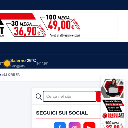
Salerno
26°C
 27°
34° / 26°
Soleggiato
he
12 ORE FA
CERCA
Cerca
SEGUICI SUI SOCIAL
f
◎
▶