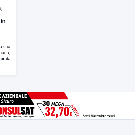
a
 in
ia che
imana,
lebrata,