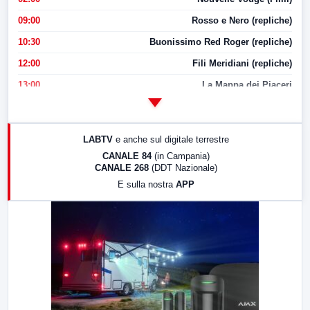
09:00
Rosso e Nero (repliche)
10:30
Buonissimo Red Roger (repliche)
12:00
Fili Meridiani (repliche)
13:00
La Mappa dei Piaceri
14:00
LabNews
17:00
LabNews (replica)
LABTV
e anche sul digitale terrestre
18:30
Di Faccia e di Profilo (repliche)
CANALE 84
(in Campania)
CANALE 268
(DDT Nazionale)
19:30
LabNews (Diretta)
E sulla nostra
APP
21:00
Free Sport
23:00
LabNews (replica)