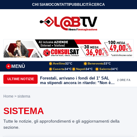
CHI SIAMO
CONTATTI
PUBBLICITÀ
CERCA
Avellino
32°C
Benevento
33°C
MENÙ
+
Caserta
34°C
Napoli
34°C
Salerno
34°C
Forestali, arrivano i fondi del 1° SAL
ULTIME NOTIZIE
2 ORE FA
ma stipendi ancora in ritardo: “Non è
più sostenibile”
Home
> sistema
SISTEMA
Tutte le notizie, gli approfondimenti e gli aggiornamenti della
sezione.