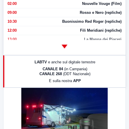
02:00
Nouvelle Vouge (Film)
09:00
Rosso e Nero (repliche)
10:30
Buonissimo Red Roger (repliche)
12:00
Fili Meridiani (repliche)
13:00
La Mappa dei Piaceri
14:00
LabNews
17:00
LabNews (replica)
LABTV
e anche sul digitale terrestre
18:30
Di Faccia e di Profilo (repliche)
CANALE 84
(in Campania)
CANALE 268
(DDT Nazionale)
19:30
LabNews (Diretta)
E sulla nostra
APP
21:00
Free Sport
23:00
LabNews (replica)