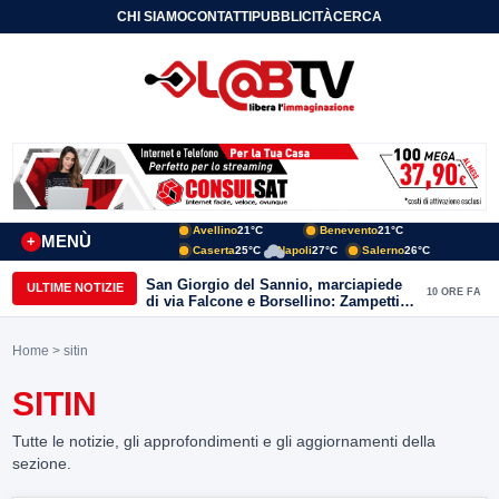
CHI SIAMO
CONTATTI
PUBBLICITÀ
CERCA
Avellino
21°C
Benevento
21°C
MENÙ
+
Caserta
25°C
Napoli
27°C
Salerno
26°C
San Giorgio del Sannio, marciapiede
ULTIME NOTIZIE
10 ORE FA
di via Falcone e Borsellino: Zampetti e
Lombardi replicano alle polemiche
Home
> sitin
SITIN
Tutte le notizie, gli approfondimenti e gli aggiornamenti della
sezione.