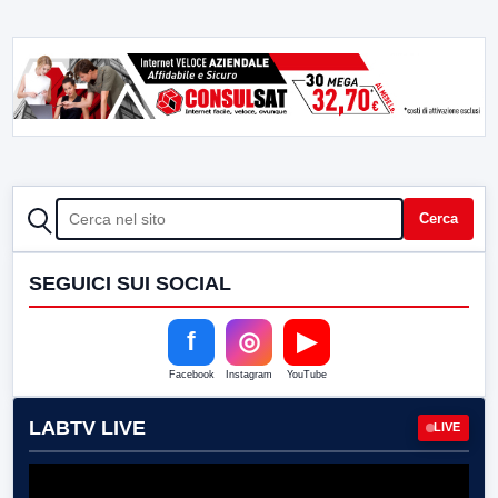
CERCA
Cerca
SEGUICI SUI SOCIAL
f
◎
▶
Facebook
Instagram
YouTube
LABTV LIVE
LIVE