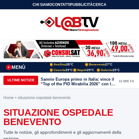
CHI SIAMO
CONTATTI
PUBBLICITÀ
CERCA
Avellino
28°C
Benevento
27°C
MENÙ
+
Caserta
29°C
Napoli
29°C
Salerno
29°C
Sannio Europa primo in Italia: vince il
ULTIME NOTIZIE
13 ORE FA
“Top of the PID Mirabilia 2026” con la
realtà virtuale nei musei del Sannio
Home
> situazione ospedale benevento
SITUAZIONE OSPEDALE
BENEVENTO
Tutte le notizie, gli approfondimenti e gli aggiornamenti della
sezione.