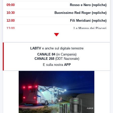
09:00
Rosso e Nero (repliche)
10:30
Buonissimo Red Roger (repliche)
12:00
Fili Meridiani (repliche)
13:00
La Mappa dei Piaceri
14:00
LabNews
17:00
LabNews (replica)
LABTV
e anche sul digitale terrestre
18:30
Di Faccia e di Profilo (repliche)
CANALE 84
(in Campania)
CANALE 268
(DDT Nazionale)
19:30
LabNews (Diretta)
E sulla nostra
APP
21:00
Free Sport
23:00
LabNews (replica)