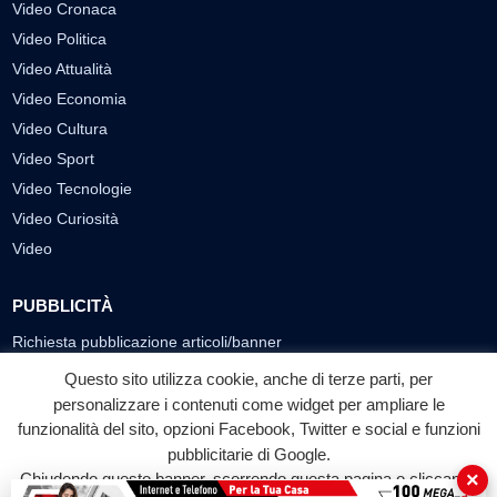
Video Cronaca
Video Politica
Video Attualità
Video Economia
Video Cultura
Video Sport
Video Tecnologie
Video Curiosità
Video
PUBBLICITÀ
Richiesta pubblicazione articoli/banner
Questo sito utilizza cookie, anche di terze parti, per
SEGUICI SUI SOCIAL
personalizzare i contenuti come widget per ampliare le
funzionalità del sito, opzioni Facebook, Twitter e social e funzioni
f
◎
▶
pubblicitarie di Google.
Facebook
Instagram
YouTube
×
Chiudendo questo banner, scorrendo questa pagina o cliccando