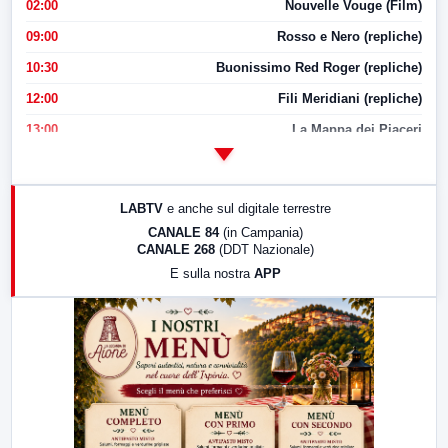
02:00
Nouvelle Vouge (Film)
09:00
Rosso e Nero (repliche)
10:30
Buonissimo Red Roger (repliche)
12:00
Fili Meridiani (repliche)
13:00
La Mappa dei Piaceri
14:00
LabNews
17:00
LabNews (replica)
LABTV
e anche sul digitale terrestre
18:30
Di Faccia e di Profilo (repliche)
CANALE 84
(in Campania)
CANALE 268
(DDT Nazionale)
19:30
LabNews (Diretta)
E sulla nostra
APP
21:00
Free Sport
23:00
LabNews (replica)