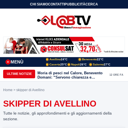
CHI SIAMO
CONTATTI
PUBBLICITÀ
CERCA
Avellino
24°C
Benevento
22°C
MENÙ
+
Caserta
25°C
Napoli
26°C
Salerno
27°C
Moria di pesci nel Calore, Benevento
ULTIME NOTIZIE
12 ORE FA
Domani: “Servono chiarezza e
approfondimenti sulla gestione
ambientale”
Home
> skipper di Avellino
SKIPPER DI AVELLINO
Tutte le notizie, gli approfondimenti e gli aggiornamenti della
sezione.