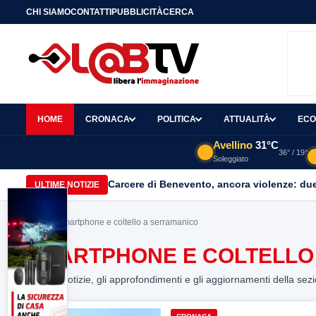
CHI SIAMO
CONTATTI
PUBBLICITÀ
CERCA
HOME
CRONACA
POLITICA
ATTUALITÀ
ECO
Avellino
31°C
36° / 19°
Soleggiato
Carcere di Benevento, ancora violenze: due 
ULTIME NOTIZIE
Home
> smartphone e coltello a serramanico
SMARTPHONE E COLTELLO
Tutte le notizie, gli approfondimenti e gli aggiornamenti della sez