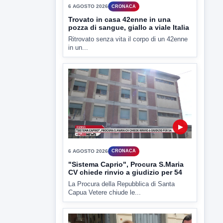
6 AGOSTO 2026
CRONACA
"Sistema Caprio", Procura S.Maria
CV chiede rinvio a giudizio per 54
La Procura della Repubblica di Santa
Capua Vetere chiude le...
▶
6 AGOSTO 2026
ATTUALITÀ
Miasmi, Comitati dal Prefetto: non
lasciateci soli
Comitati dal Prefetto Moscarella. Oltre a
rendere noto il flash...