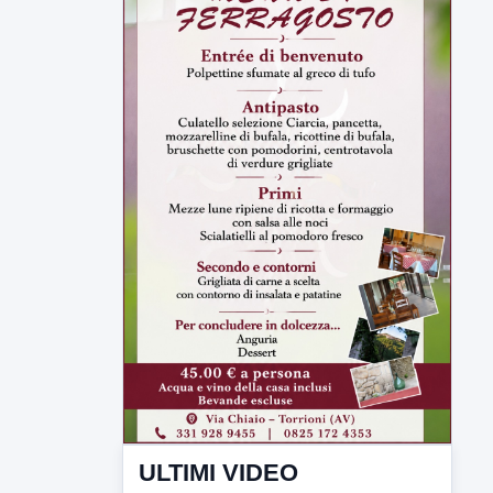
ULTIMI VIDEO
TUTTI I VIDEO
▶
7 AGOSTO 2026
LABNEWS
LabNews del 6 agosto 2026
In studio Enzo colarusso