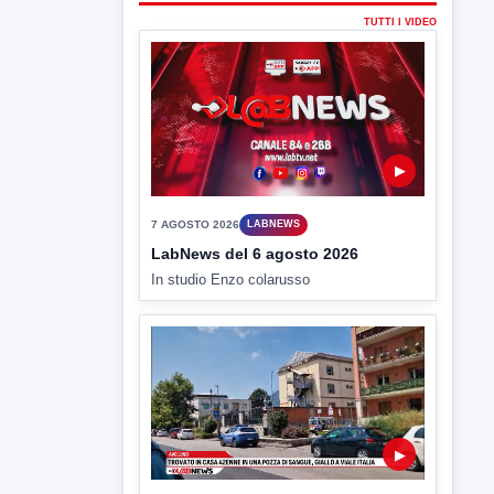
▶
6 AGOSTO 2026
CRONACA
Trovato in casa 42enne in una
pozza di sangue, giallo a viale Italia
Ritrovato senza vita il corpo di un 42enne
in un...
▶