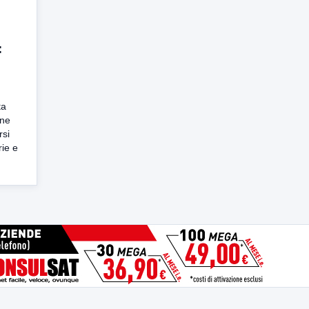
:
ta
one
rsi
rie e