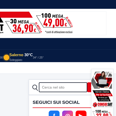
Salerno
30°C
 26°
34° / 25°
Soleggiato
CERCA
Cerca
SEGUICI SUI SOCIAL
f
◎
▶