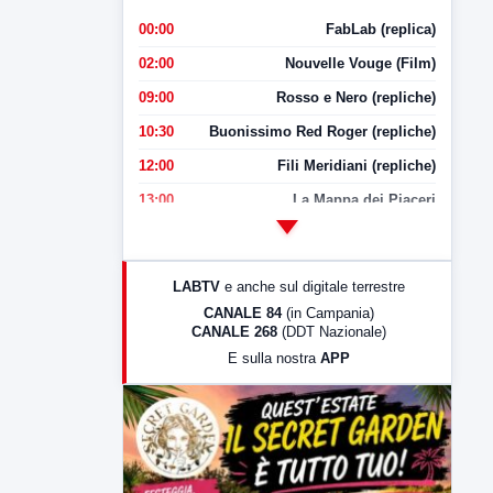
00:00
FabLab (replica)
02:00
Nouvelle Vouge (Film)
09:00
Rosso e Nero (repliche)
10:30
Buonissimo Red Roger (repliche)
12:00
Fili Meridiani (repliche)
13:00
La Mappa dei Piaceri
14:00
LabNews
17:00
LabNews (replica)
LABTV
e anche sul digitale terrestre
18:30
Di Faccia e di Profilo (repliche)
CANALE 84
(in Campania)
CANALE 268
(DDT Nazionale)
19:30
LabNews (Diretta)
E sulla nostra
APP
21:00
Free Sport
23:00
LabNews (replica)