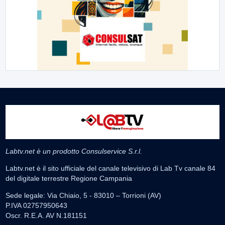
Labtv.net è un prodotto Consulservice S.r.l.
Labtv.net è il sito ufficiale del canale televisivo di Lab Tv canale 84
del digitale terrestre Regione Campania
Sede legale: Via Chiaio, 5 - 83010 – Torrioni (AV)
P.IVA 02757950643
Oscr. R.E.A. AV N.181151