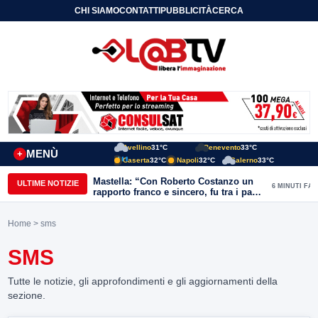
CHI SIAMO
CONTATTI
PUBBLICITÀ
CERCA
Avellino
31°C
Benevento
33°C
MENÙ
+
Caserta
32°C
Napoli
32°C
Salerno
33°C
Mastella: “Con Roberto Costanzo un
ULTIME NOTIZIE
6 MINUTI FA
rapporto franco e sincero, fu tra i padri
della necessità di riscossa delle aree
interne”
Home
> sms
SMS
Tutte le notizie, gli approfondimenti e gli aggiornamenti della
sezione.