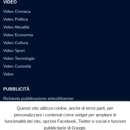
VIDEO
Video Cronaca
Video Politica
Video Attualità
Video Economia
Video Cultura
Video Sport
Video Tecnologie
Video Curiosità
Video
PUBBLICITÀ
Richiesta pubblicazione articoli/banner
Questo sito utilizza cookie, anche di terze parti, per
SEGUICI SUI SOCIAL
personalizzare i contenuti come widget per ampliare le
f
◎
▶
funzionalità del sito, opzioni Facebook, Twitter e social e funzioni
pubblicitarie di Google.