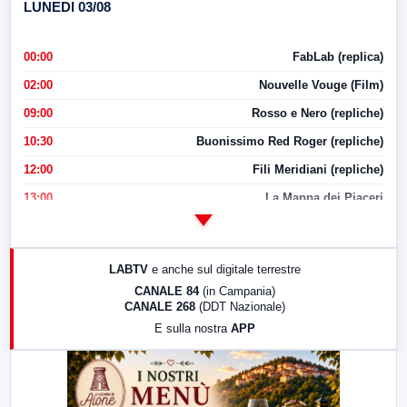
LUNEDI 03/08
00:00
FabLab (replica)
02:00
Nouvelle Vouge (Film)
09:00
Rosso e Nero (repliche)
10:30
Buonissimo Red Roger (repliche)
12:00
Fili Meridiani (repliche)
13:00
La Mappa dei Piaceri
14:00
LabNews
17:00
LabNews (replica)
LABTV
e anche sul digitale terrestre
18:30
Di Faccia e di Profilo (repliche)
CANALE 84
(in Campania)
CANALE 268
(DDT Nazionale)
19:30
LabNews (Diretta)
E sulla nostra
APP
21:00
Free Sport
23:00
LabNews (replica)