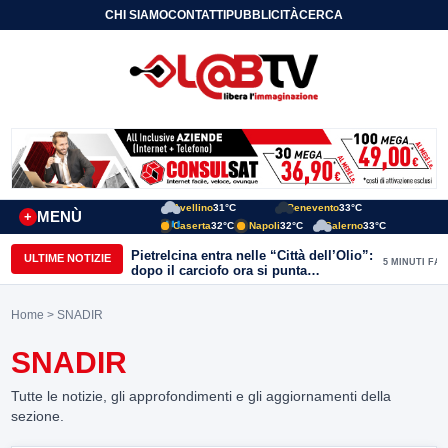
CHI SIAMO
CONTATTI
PUBBLICITÀ
CERCA
Avellino
31°C
Benevento
33°C
MENÙ
+
Caserta
32°C
Napoli
32°C
Salerno
33°C
Pietrelcina entra nelle “Città dell’Olio”:
ULTIME NOTIZIE
5 MINUTI FA
dopo il carciofo ora si punta
sull’olivicoltura
Home
> SNADIR
SNADIR
Tutte le notizie, gli approfondimenti e gli aggiornamenti della
sezione.