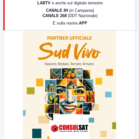
LABTV
e anche sul digitale terrestre
18:30
Di Faccia e di Profilo (repliche)
CANALE 84
(in Campania)
CANALE 268
(DDT Nazionale)
19:30
LabNews (Diretta)
E sulla nostra
APP
21:00
Free Sport
23:00
LabNews (replica)