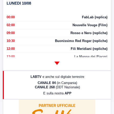
LUNEDI 10/08
00:00
FabLab (replica)
02:00
Nouvelle Vouge (Film)
09:00
Rosso e Nero (repliche)
10:30
Buonissimo Red Roger (repliche)
12:00
Fili Meridiani (repliche)
13:00
La Mappa dei Piaceri
14:00
LabNews
17:00
LabNews (replica)
LABTV
e anche sul digitale terrestre
18:30
Di Faccia e di Profilo (repliche)
CANALE 84
(in Campania)
CANALE 268
(DDT Nazionale)
19:30
LabNews (Diretta)
E sulla nostra
APP
21:00
Free Sport
23:00
LabNews (replica)