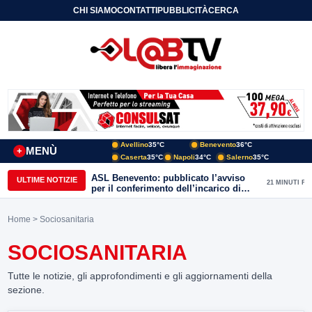
CHI SIAMO
CONTATTI
PUBBLICITÀ
CERCA
Avellino
35°C
Benevento
36°C
MENÙ
+
Caserta
35°C
Napoli
34°C
Salerno
35°C
ASL Benevento: pubblicato l’avviso
ULTIME NOTIZIE
21 MINUTI FA
per il conferimento dell’incarico di
Direttore della Unità Operativa
Complessa Cure Primarie
Home
> Sociosanitaria
SOCIOSANITARIA
Tutte le notizie, gli approfondimenti e gli aggiornamenti della
sezione.