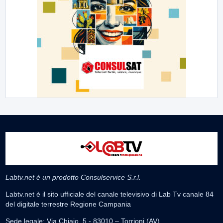
Labtv.net è un prodotto Consulservice S.r.l.
Labtv.net è il sito ufficiale del canale televisivo di Lab Tv canale 84
del digitale terrestre Regione Campania
Sede legale: Via Chiaio, 5 - 83010 – Torrioni (AV)