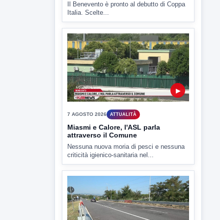
7 AGOSTO 2026
SPORT BENEVENTO
Benevento Calcio: Le scelte di
Floro Flores per il debutto di Coppa
Italia
Il Benevento è pronto al debutto di Coppa
Italia. Scelte...
▶
7 AGOSTO 2026
ATTUALITÀ
Miasmi e Calore, l'ASL parla
attraverso il Comune
Nessuna nuova moria di pesci e nessuna
criticità igienico-sanitaria nel...