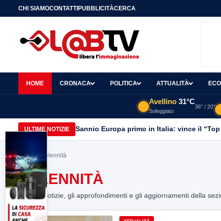
CHI SIAMO
CONTATTI
PUBBLICITÀ
CERCA
HOME
CRONACA
POLITICA
ATTUALITÀ
ECO
Avellino
31°C
36° / 20°
Soleggiato
Sannio Europa primo in Italia: vince il “Top
ULTIME NOTIZIE
Home
> Solennità
SOLENNITÀ
Tutte le notizie, gli approfondimenti e gli aggiornamenti della sez