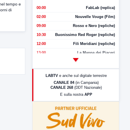
nel tempo e
00:00
FabLab (replica)
orni di
02:00
Nouvelle Vouge (Film)
09:00
Rosso e Nero (repliche)
10:30
Buonissimo Red Roger (repliche)
12:00
Fili Meridiani (repliche)
13:00
La Mappa dei Piaceri
14:00
LabNews
17:00
LabNews (replica)
LABTV
e anche sul digitale terrestre
18:30
Di Faccia e di Profilo (repliche)
CANALE 84
(in Campania)
CANALE 268
(DDT Nazionale)
19:30
LabNews (Diretta)
E sulla nostra
APP
21:00
Free Sport
23:00
LabNews (replica)