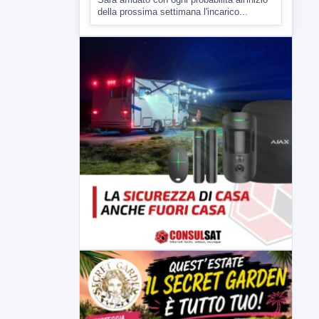
Malore o aggressione? Sarà
l'autopsia a chiarire il giallo di Villa
Adriana
Sarà affidato con ogni probabilità all'inizio
della prossima settimana l'incarico...