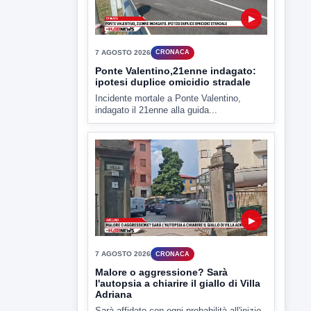
▶
7 AGOSTO 2026
CRONACA
Ponte Valentino,21enne indagato:
ipotesi duplice omicidio stradale
Incidente mortale a Ponte Valentino,
indagato il 21enne alla guida...
▶
7 AGOSTO 2026
CRONACA