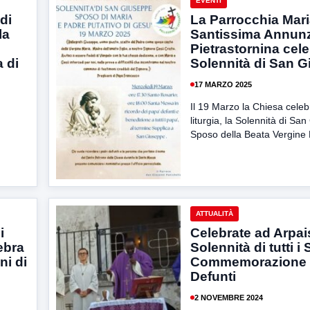
EVENTI
di
La Parrocchia Mar
la
Santissima Annunz
Pietrastornina cele
 di
Solennità di San 
17 MARZO 2025
Il 19 Marzo la Chiesa celeb
liturgia, la Solennità di Sa
,
Sposo della Beata Vergine 
ATTUALITÀ
i
Celebrate ad Arpai
lebra
Solennità di tutti i 
ni di
Commemorazione 
Defunti
2 NOVEMBRE 2024