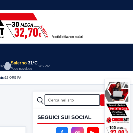
Salerno
31°C
 26°
34° / 26°
Poco nuvoloso
nio
13 ORE FA
CERCA
Cerca
SEGUICI SUI SOCIAL
f
◎
▶