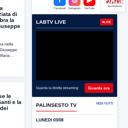
ia
Facebook
Instagram
YouTube
iata di
bra la
LABTV LIVE
LIVE
Giuseppe
ra nella
n Giuseppe
Maria...
Guarda ora
Guarda la diretta streaming
se le
Santi e la
VEDI TUTTI
PALINSESTO TV
dei
LUNEDI 03/08