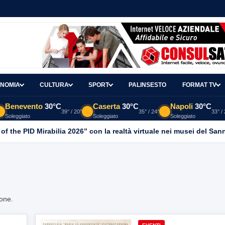
NOMIA
CULTURA
SPORT
PALINSESTO
FORMAT TV
Benevento
30°C
Caserta
30°C
Napoli
30°C
39° / 20°
35° / 24°
33° /
Soleggiato
Soleggiato
Soleggiato
 of the PID Mirabilia 2026” con la realtà virtuale nei musei del San
ione.