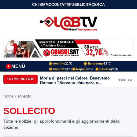
CHI SIAMO
CONTATTI
PUBBLICITÀ
CERCA
Avellino
21°C
Benevento
19°C
MENÙ
+
Caserta
23°C
Napoli
25°C
Salerno
25°C
Moria di pesci nel Calore, Benevento
ULTIME NOTIZIE
11 ORE FA
Domani: “Servono chiarezza e
approfondimenti sulla gestione
ambientale”
Home
> sollecito
SOLLECITO
Tutte le notizie, gli approfondimenti e gli aggiornamenti della
sezione.