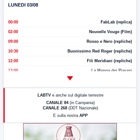
LUNEDI 03/08
00:00
FabLab (replica)
02:00
Nouvelle Vouge (Film)
09:00
Rosso e Nero (repliche)
10:30
Buonissimo Red Roger (repliche)
12:00
Fili Meridiani (repliche)
13:00
La Mappa dei Piaceri
14:00
LabNews
17:00
LabNews (replica)
LABTV
e anche sul digitale terrestre
18:30
Di Faccia e di Profilo (repliche)
CANALE 84
(in Campania)
CANALE 268
(DDT Nazionale)
19:30
LabNews (Diretta)
E sulla nostra
APP
21:00
Free Sport
23:00
LabNews (replica)