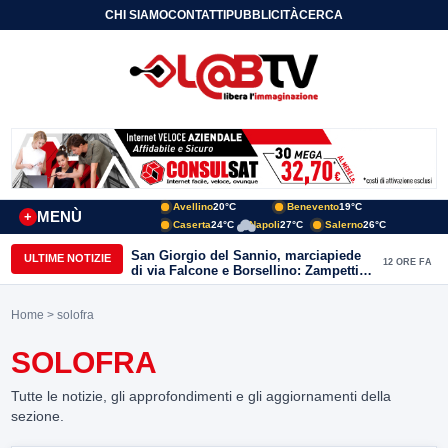
CHI SIAMO
CONTATTI
PUBBLICITÀ
CERCA
Avellino
20°C
Benevento
19°C
MENÙ
+
Caserta
24°C
Napoli
27°C
Salerno
26°C
San Giorgio del Sannio, marciapiede
ULTIME NOTIZIE
12 ORE FA
di via Falcone e Borsellino: Zampetti e
Lombardi replicano alle polemiche
Home
> solofra
SOLOFRA
Tutte le notizie, gli approfondimenti e gli aggiornamenti della
sezione.