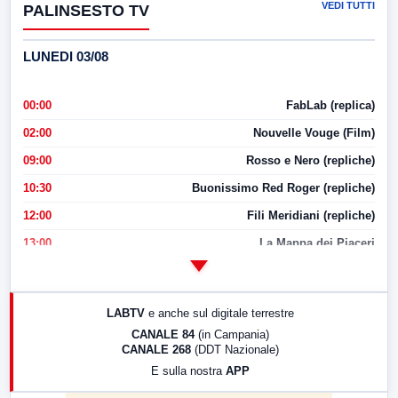
VEDI TUTTI
PALINSESTO TV
LUNEDI 03/08
00:00
FabLab (replica)
02:00
Nouvelle Vouge (Film)
09:00
Rosso e Nero (repliche)
10:30
Buonissimo Red Roger (repliche)
12:00
Fili Meridiani (repliche)
13:00
La Mappa dei Piaceri
14:00
LabNews
17:00
LabNews (replica)
LABTV
e anche sul digitale terrestre
18:30
Di Faccia e di Profilo (repliche)
CANALE 84
(in Campania)
CANALE 268
(DDT Nazionale)
19:30
LabNews (Diretta)
E sulla nostra
APP
21:00
Free Sport