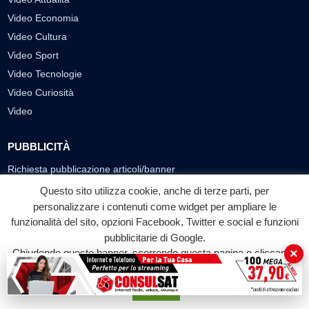
Video Economia
Video Cultura
Video Sport
Video Tecnologie
Video Curiosità
Video
PUBBLICITÀ
Richiesta pubblicazione articoli/banner
Questo sito utilizza cookie, anche di terze parti, per
SEGUICI SUI SOCIAL
personalizzare i contenuti come widget per ampliare le
funzionalità del sito, opzioni Facebook, Twitter e social e funzioni
f
◎
▶
pubblicitarie di Google.
Facebook
Instagram
YouTube
×
Chiudendo questo banner, scorrendo questa pagina o cliccando
su qualunque suo elemento acconsenti all'uso dei cookie.
© 2026 LABTV - Tutti i diritti riservati
Accetta