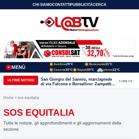
CHI SIAMO
CONTATTI
PUBBLICITÀ
CERCA
Avellino
29°C
Benevento
31°C
MENÙ
+
Caserta
30°C
Napoli
30°C
Salerno
32°C
San Giorgio del Sannio, marciapiede
ULTIME NOTIZIE
3 ORE FA
di via Falcone e Borsellino: Zampetti e
Lombardi replicano alle polemiche
Home
> sos equitalia
SOS EQUITALIA
Tutte le notizie, gli approfondimenti e gli aggiornamenti della
sezione.