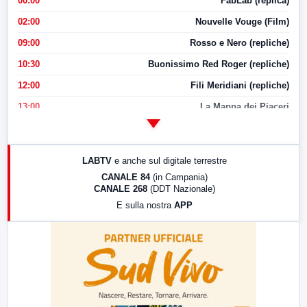
00:00
FabLab (replica)
02:00
Nouvelle Vouge (Film)
09:00
Rosso e Nero (repliche)
10:30
Buonissimo Red Roger (repliche)
12:00
Fili Meridiani (repliche)
13:00
La Mappa dei Piaceri
14:00
LabNews
17:00
LabNews (replica)
LABTV
e anche sul digitale terrestre
18:30
Di Faccia e di Profilo (repliche)
CANALE 84
(in Campania)
CANALE 268
(DDT Nazionale)
19:30
LabNews (Diretta)
E sulla nostra
APP
21:00
Free Sport
23:00
LabNews (replica)