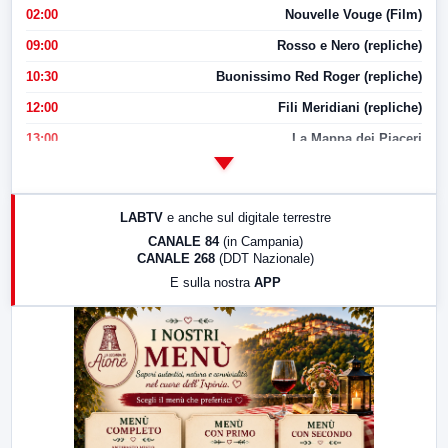
02:00
Nouvelle Vouge (Film)
09:00
Rosso e Nero (repliche)
10:30
Buonissimo Red Roger (repliche)
12:00
Fili Meridiani (repliche)
13:00
La Mappa dei Piaceri
14:00
LabNews
17:00
LabNews (replica)
LABTV
e anche sul digitale terrestre
18:30
Di Faccia e di Profilo (repliche)
CANALE 84
(in Campania)
CANALE 268
(DDT Nazionale)
19:30
LabNews (Diretta)
E sulla nostra
APP
21:00
Free Sport
23:00
LabNews (replica)