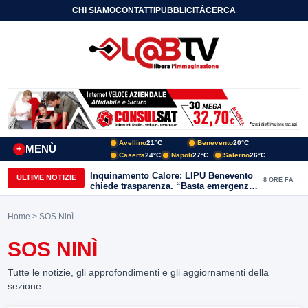
CHI SIAMO
CONTATTI
PUBBLICITÀ
CERCA
Avellino
21°C
Benevento
20°C
MENÙ
+
Caserta
24°C
Napoli
27°C
Salerno
26°C
Inquinamento Calore: LIPU Benevento
ULTIME NOTIZIE
8 ORE FA
chiede trasparenza. “Basta emergenze:
non possiamo continuare a trattare i
nostri corsi d’acqua come semplici
Home
> SOS Ninì
canali di scarico
SOS NINÌ
Tutte le notizie, gli approfondimenti e gli aggiornamenti della
sezione.