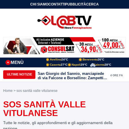
CHI SIAMO
CONTATTI
PUBBLICITÀ
CERCA
Avellino
24°C
Benevento
26°C
MENÙ
+
Caserta
27°C
Napoli
29°C
Salerno
28°C
San Giorgio del Sannio, marciapiede
ULTIME NOTIZIE
4 ORE FA
di via Falcone e Borsellino: Zampetti e
Lombardi replicano alle polemiche
Home
> sos sanità valle vitulanese
SOS SANITÀ VALLE
VITULANESE
Tutte le notizie, gli approfondimenti e gli aggiornamenti della
sezione.