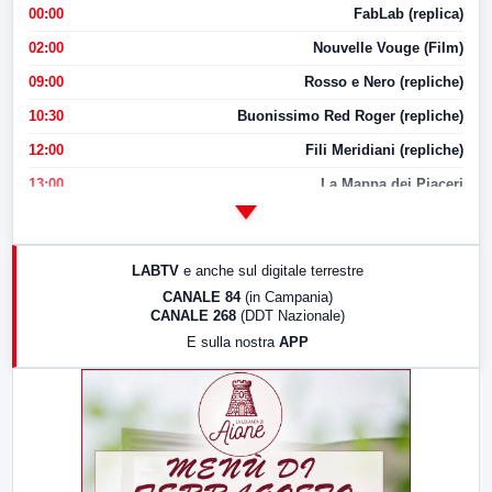
00:00
FabLab (replica)
02:00
Nouvelle Vouge (Film)
09:00
Rosso e Nero (repliche)
10:30
Buonissimo Red Roger (repliche)
12:00
Fili Meridiani (repliche)
13:00
La Mappa dei Piaceri
14:00
LabNews
17:00
LabNews (replica)
LABTV
e anche sul digitale terrestre
18:30
Di Faccia e di Profilo (repliche)
CANALE 84
(in Campania)
CANALE 268
(DDT Nazionale)
19:30
LabNews (Diretta)
E sulla nostra
APP
21:00
Free Sport
23:00
LabNews (replica)