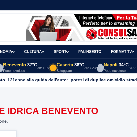
NOMIA
CULTURA
SPORT
PALINSESTO
FORMAT TV
Benevento
37°C
Caserta
36°C
Napoli
34°C
38° / 18°
36° / 23°
34° /
Poco nuvoloso
Soleggiato
Poco nuvoloso
o il 21enne alla guida dell’auto: ipotesi di duplice omicidio strad
E IDRICA BENEVENTO
ione.