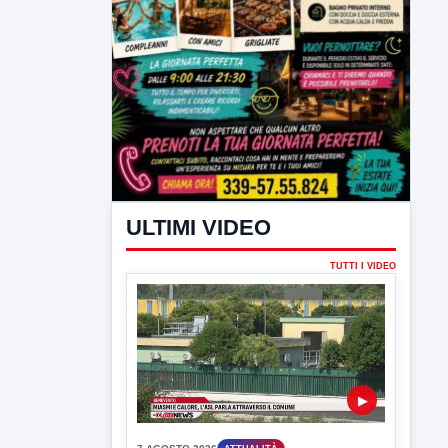
ULTIMI VIDEO
TUTTI I VIDEO
▶
7 AGOSTO 2026
ATTUALITÀ
Miasmi e Calore, l'ASL parla
attraverso il Comune
Nessuna nuova moria di pesci e nessuna