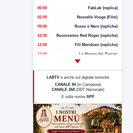
00:00
FabLab (replica)
02:00
Nouvelle Vouge (Film)
09:00
Rosso e Nero (repliche)
10:30
Buonissimo Red Roger (repliche)
12:00
Fili Meridiani (repliche)
13:00
La Mappa dei Piaceri
14:00
LabNews
17:00
LabNews (replica)
LABTV
e anche sul digitale terrestre
18:30
Di Faccia e di Profilo (repliche)
CANALE 84
(in Campania)
CANALE 268
(DDT Nazionale)
19:30
LabNews (Diretta)
E sulla nostra
APP
21:00
Free Sport
23:00
LabNews (replica)