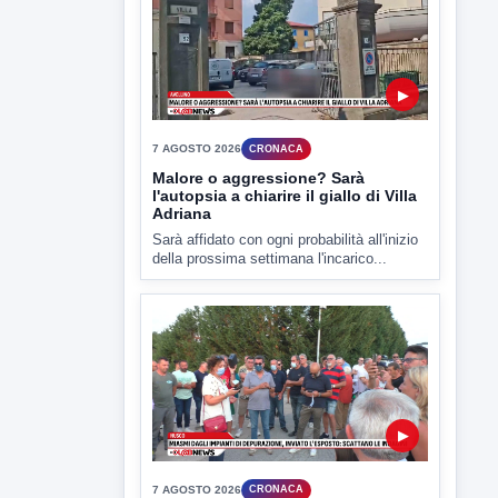
▶
7 AGOSTO 2026
CRONACA
Malore o aggressione? Sarà
l'autopsia a chiarire il giallo di Villa
Adriana
Sarà affidato con ogni probabilità all'inizio
della prossima settimana l'incarico...
▶
7 AGOSTO 2026
CRONACA
Miasmi dagli impianti di
depurazione, inviato l'esposto:
scattano le indagini
I cattivi odori provenienti dagli impianti di