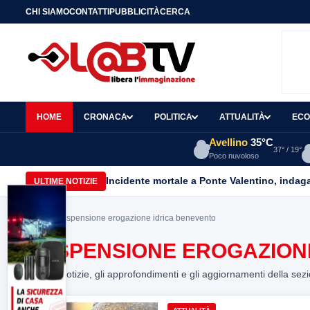
CHI SIAMO
CONTATTI
PUBBLICITÀ
CERCA
HOME
CRONACA
POLITICA
ATTUALITÀ
ECO
Avellino
35°C
37° / 19°
Poco nuvoloso
Incidente mortale a Ponte Valentino, indagat
ULTIME NOTIZIE
Home
> sospensione erogazione idrica benevento
SOSPENSIONE EROGAZION
Tutte le notizie, gli approfondimenti e gli aggiornamenti della sez