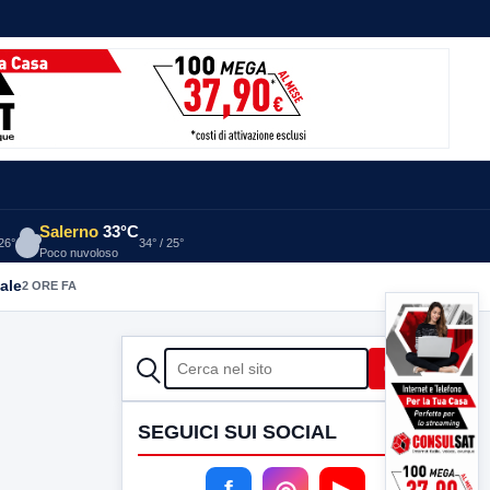
Salerno
33°C
 26°
34° / 25°
Poco nuvoloso
ale
2 ORE FA
CERCA
Cerca
SEGUICI SUI SOCIAL
f
◎
▶