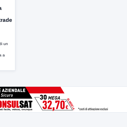
a
trade
i un
a a