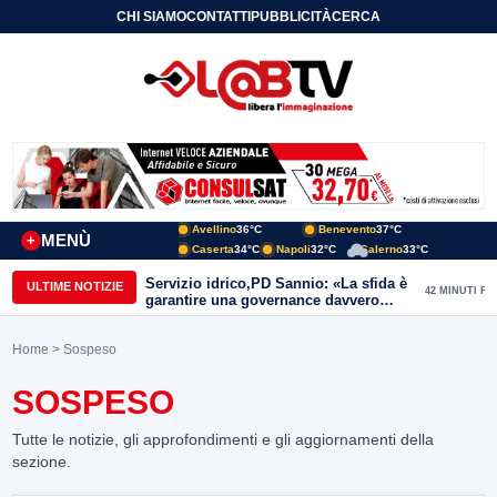
CHI SIAMO
CONTATTI
PUBBLICITÀ
CERCA
Avellino
36°C
Benevento
37°C
MENÙ
+
Caserta
34°C
Napoli
32°C
Salerno
33°C
Servizio idrico,PD Sannio: «La sfida è
ULTIME NOTIZIE
42 MINUTI FA
garantire una governance davvero
pubblica»
Home
> Sospeso
SOSPESO
Tutte le notizie, gli approfondimenti e gli aggiornamenti della
sezione.