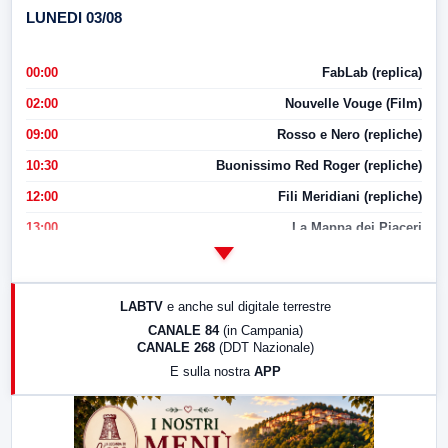
LUNEDI 03/08
00:00
FabLab (replica)
02:00
Nouvelle Vouge (Film)
09:00
Rosso e Nero (repliche)
10:30
Buonissimo Red Roger (repliche)
12:00
Fili Meridiani (repliche)
13:00
La Mappa dei Piaceri
14:00
LabNews
17:00
LabNews (replica)
LABTV
e anche sul digitale terrestre
18:30
Di Faccia e di Profilo (repliche)
CANALE 84
(in Campania)
CANALE 268
(DDT Nazionale)
19:30
LabNews (Diretta)
E sulla nostra
APP
21:00
Free Sport
23:00
LabNews (replica)