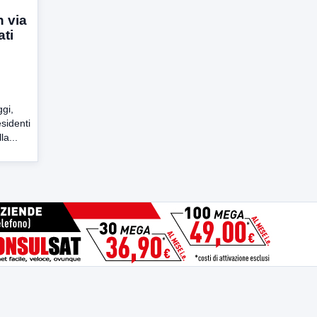
n via
ati
ggi,
esidenti
la...