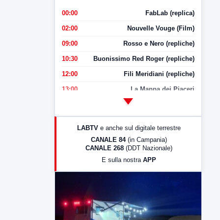
00:00
FabLab (replica)
02:00
Nouvelle Vouge (Film)
09:00
Rosso e Nero (repliche)
10:30
Buonissimo Red Roger (repliche)
12:00
Fili Meridiani (repliche)
13:00
La Mappa dei Piaceri
14:00
LabNews
17:00
LabNews (replica)
LABTV
e anche sul digitale terrestre
18:30
Di Faccia e di Profilo (repliche)
CANALE 84
(in Campania)
CANALE 268
(DDT Nazionale)
19:30
LabNews (Diretta)
E sulla nostra
APP
21:00
Free Sport
23:00
LabNews (replica)