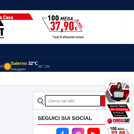
Salerno
32°C
 25°
36° / 25°
Soleggiato
CERCA
Cerca
SEGUICI SUI SOCIAL
f
◎
▶