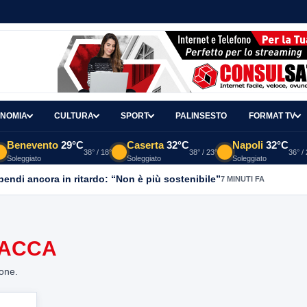
NOMIA
CULTURA
SPORT
PALINSESTO
FORMAT TV
Benevento
29°C
Caserta
32°C
Napoli
32°C
38° / 18°
38° / 23°
36° /
Soleggiato
Soleggiato
Soleggiato
ipendi ancora in ritardo: “Non è più sostenibile”
7 MINUTI FA
PACCA
ione.