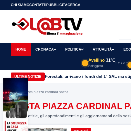
CHI SIAMO
CONTATTI
PUBBLICITÀ
CERCA
HOME
CRONACA
POLITICA
ATTUALITÀ
ECO
Avellino
31°C
37° / 20°
Soleggiato
Forestali, arrivano i fondi del 1° SAL ma st
ULTIME NOTIZIE
Home
> sosta piazza cardinal pacca
SOSTA PIAZZA CARDINAL 
Tutte le notizie, gli approfondimenti e gli aggiornamenti della sez