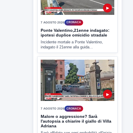
▶
7 AGOSTO 2026
CRONACA
Ponte Valentino,21enne indagato:
ipotesi duplice omicidio stradale
Incidente mortale a Ponte Valentino,
indagato il 21enne alla guida...
▶
7 AGOSTO 2026
CRONACA
Malore o aggressione? Sarà
l'autopsia a chiarire il giallo di Villa
Adriana
Sarà affidato con ogni probabilità all'inizio