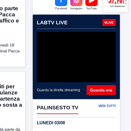
o parte
Facebook
Instagram
YouTube
 Pacca
affico e
LABTV LIVE
LIVE
lunedì 18
dinal Pacca
ti per
Guarda ora
Guarda la diretta streaming
bulanze
partenza
o sosta a
VEDI TUTTI
PALINSESTO TV
LUNEDI 03/08
tà parte da