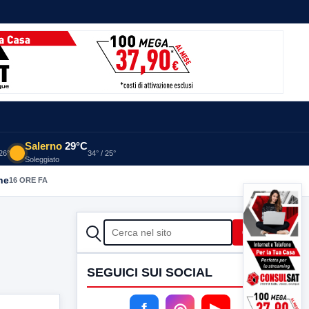
Salerno
29°C
 26°
34° / 25°
Soleggiato
he
16 ORE FA
CERCA
Cerca
SEGUICI SUI SOCIAL
f
◎
▶