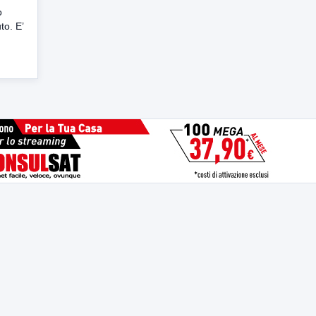
o
to. E’