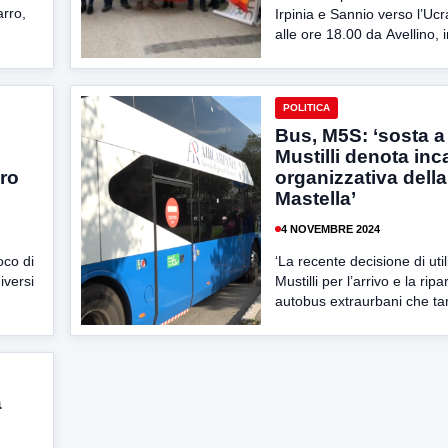
arro,
Irpinia e Sannio verso l’Ucr
alle ore 18.00 da Avellino, i
POLITICA
Bus, M5S: ‘sosta a
Mustilli denota inc
oro
organizzativa dell
Mastella’
4 NOVEMBRE 2024
oco di
‘La recente decisione di util
iversi
Mustilli per l’arrivo e la rip
autobus extraurbani che tant
a