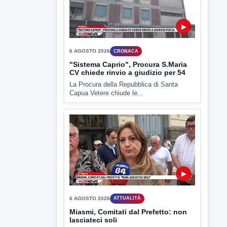
6 AGOSTO 2026
CRONACA
Trovato in casa 42enne in una
pozza di sangue, giallo a viale Italia
Ritrovato senza vita il corpo di un 42enne
in un...
▶
6 AGOSTO 2026
CRONACA
"Sistema Caprio", Procura S.Maria
CV chiede rinvio a giudizio per 54
La Procura della Repubblica di Santa
Capua Vetere chiude le...