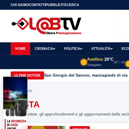
CHI SIAMO
CONTATTI
PUBBLICITÀ
CERCA
HOME
CRONACA
POLITICA
ATTUALITÀ
ECO
Avellino
28°C
36° / 19°
Soleggiato
San Giorgio del Sannio, marciapiede di via
ULTIME NOTIZIE
Home
> sosta
SOSTA
Tutte le notizie, gli approfondimenti e gli aggiornamenti della sez