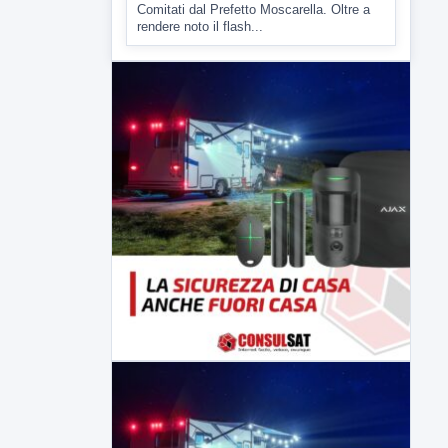
▶
6 AGOSTO 2026
ATTUALITÀ
Miasmi, Comitati dal Prefetto: non
lasciateci soli
Comitati dal Prefetto Moscarella. Oltre a
rendere noto il flash...