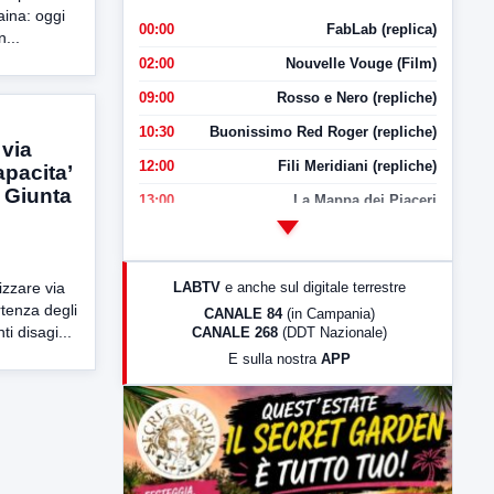
aina: oggi
00:00
FabLab (replica)
n...
02:00
Nouvelle Vouge (Film)
09:00
Rosso e Nero (repliche)
10:30
Buonissimo Red Roger (repliche)
 via
12:00
Fili Meridiani (repliche)
apacita’
a Giunta
13:00
La Mappa dei Piaceri
14:00
LabNews
17:00
LabNews (replica)
LABTV
e anche sul digitale terrestre
izzare via
18:30
Di Faccia e di Profilo (repliche)
artenza degli
CANALE 84
(in Campania)
i disagi...
CANALE 268
(DDT Nazionale)
19:30
LabNews (Diretta)
E sulla nostra
APP
21:00
Free Sport
23:00
LabNews (replica)