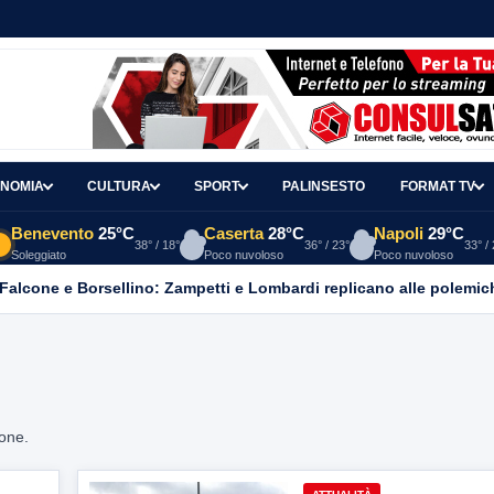
NOMIA
CULTURA
SPORT
PALINSESTO
FORMAT TV
Benevento
25°C
Caserta
28°C
Napoli
29°C
38° / 18°
36° / 23°
33° /
Soleggiato
Poco nuvoloso
Poco nuvoloso
 Falcone e Borsellino: Zampetti e Lombardi replicano alle polemic
ione.