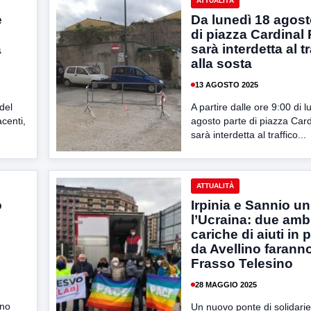
ATTUALITÀ
e
Da lunedì 18 agost
di piazza Cardinal
a
sarà interdetta al tr
alla sosta
13 AGOSTO 2025
 del
A partire dalle ore 9:00 di 
acenti,
agosto parte di piazza Car
sarà interdetta al traffico...
ATTUALITÀ
o
Irpinia e Sannio uni
l’Ucraina: due am
cariche di aiuti in 
da Avellino farann
Frasso Telesino
28 MAGGIO 2025
ano
Un nuovo ponte di solidarie