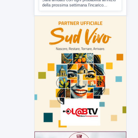
▶
7 AGOSTO 2026
CRONACA
Malore o aggressione? Sarà
l'autopsia a chiarire il giallo di Villa
Adriana
Sarà affidato con ogni probabilità all'inizio
della prossima settimana l'incarico...