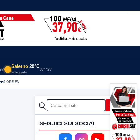
Salerno
28°C
 25°
36° / 25°
Soleggiato
re
9 ORE FA
CERCA
Cerca
SEGUICI SUI SOCIAL
f
◎
▶