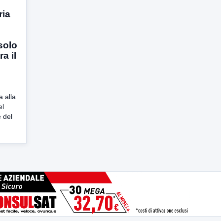
ria
solo
a il
a alla
el
e del