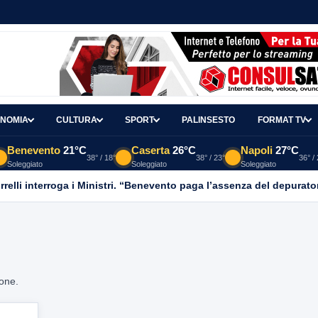
NOMIA
CULTURA
SPORT
PALINSESTO
FORMAT TV
Benevento
21°C
Caserta
26°C
Napoli
27°C
38° / 18°
38° / 23°
36° /
Soleggiato
Soleggiato
Soleggiato
relli interroga i Ministri. “Benevento paga l’assenza del depurato
ione.