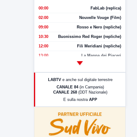
00:00
FabLab (replica)
02:00
Nouvelle Vouge (Film)
09:00
Rosso e Nero (repliche)
10:30
Buonissimo Red Roger (repliche)
12:00
Fili Meridiani (repliche)
13:00
La Mappa dei Piaceri
14:00
LabNews
17:00
LabNews (replica)
LABTV
e anche sul digitale terrestre
18:30
Di Faccia e di Profilo (repliche)
CANALE 84
(in Campania)
CANALE 268
(DDT Nazionale)
19:30
LabNews (Diretta)
E sulla nostra
APP
21:00
Free Sport
23:00
LabNews (replica)