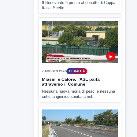
▶
7 AGOSTO 2026
SPORT BENEVENTO
Benevento Calcio: Le scelte di
Floro Flores per il debutto di Coppa
Italia
Il Benevento è pronto al debutto di Coppa
Italia. Scelte...
▶
7 AGOSTO 2026
ATTUALITÀ