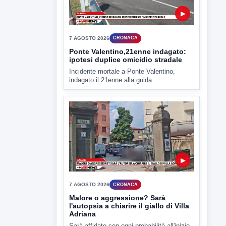
Miasmi e Calore, l'ASL parla
attraverso il Comune
Nessuna nuova moria di pesci e nessuna
criticità igienico-sanitaria nel...
▶
7 AGOSTO 2026
CRONACA
Ponte Valentino,21enne indagato:
ipotesi duplice omicidio stradale
Incidente mortale a Ponte Valentino,
indagato il 21enne alla guida...