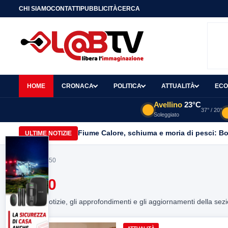
CHI SIAMO
CONTATTI
PUBBLICITÀ
CERCA
HOME
CRONACA
POLITICA
ATTUALITÀ
ECO
Avellino
23°C
37° / 20°
Soleggiato
Fiume Calore, schiuma e moria di pesci: Bor
ULTIME NOTIZIE
Home
> sp50
SP50
Tutte le notizie, gli approfondimenti e gli aggiornamenti della sez