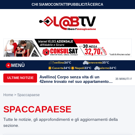
CHI SIAMO
CONTATTI
PUBBLICITÀ
CERCA
Avellino
34°C
Benevento
35°C
MENÙ
+
Caserta
34°C
Napoli
33°C
Salerno
34°C
Avellino| Corpo senza vita di un
ULTIME NOTIZIE
35 MINUTI FA
42enne trovato nel suo appartamento
in una pozza di sangue, giallo in viale
Italia: indagini in corso della Polizia
Home
> Spaccapaese
SPACCAPAESE
Tutte le notizie, gli approfondimenti e gli aggiornamenti della
sezione.