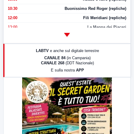
10:30
Buonissimo Red Roger (repliche)
12:00
Fili Meridiani (repliche)
13:00
La Mappa dei Piaceri
14:00
LabNews
17:00
LabNews (replica)
LABTV
e anche sul digitale terrestre
18:30
Di Faccia e di Profilo (repliche)
CANALE 84
(in Campania)
CANALE 268
(DDT Nazionale)
19:30
LabNews (Diretta)
E sulla nostra
APP
21:00
Free Sport
23:00
LabNews (replica)