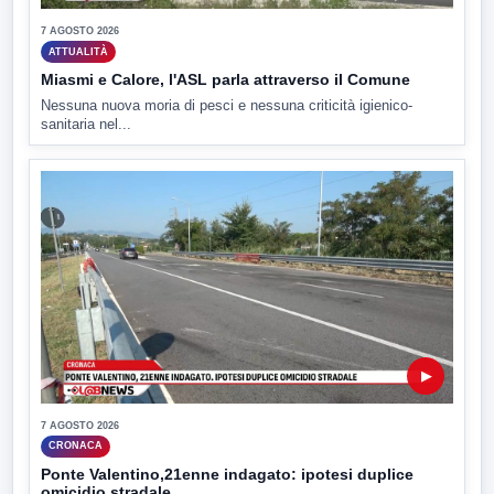
7 AGOSTO 2026
ATTUALITÀ
Miasmi e Calore, l'ASL parla attraverso il Comune
Nessuna nuova moria di pesci e nessuna criticità igienico-
sanitaria nel...
▶
7 AGOSTO 2026
CRONACA
Ponte Valentino,21enne indagato: ipotesi duplice
omicidio stradale