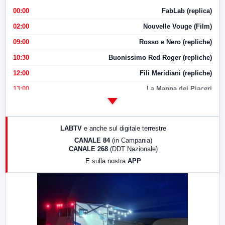
00:00
FabLab (replica)
02:00
Nouvelle Vouge (Film)
09:00
Rosso e Nero (repliche)
10:30
Buonissimo Red Roger (repliche)
12:00
Fili Meridiani (repliche)
13:00
La Mappa dei Piaceri
14:00
LabNews
17:00
LabNews (replica)
LABTV
e anche sul digitale terrestre
18:30
Di Faccia e di Profilo (repliche)
CANALE 84
(in Campania)
CANALE 268
(DDT Nazionale)
19:30
LabNews (Diretta)
E sulla nostra
APP
21:00
Free Sport
23:00
LabNews (replica)