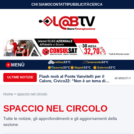
CHI SIAMO
CONTATTI
PUBBLICITÀ
CERCA
Avellino
33°C
Benevento
34°C
MENÙ
+
Caserta
33°C
Napoli
33°C
Salerno
33°C
Flash mob al Ponte Vanvitelli per il
ULTIME NOTIZIE
49 MINUTI FA
Calore, Civico22: “Non è un tema di
quartiere, riguarda tutta Benevento”
Home
> spaccio nel circolo
SPACCIO NEL CIRCOLO
Tutte le notizie, gli approfondimenti e gli aggiornamenti della
sezione.