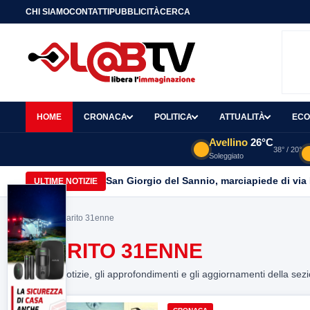
CHI SIAMO
CONTATTI
PUBBLICITÀ
CERCA
HOME
CRONACA
POLITICA
ATTUALITÀ
ECO
Avellino
26°C
38° / 20°
Soleggiato
San Giorgio del Sannio, marciapiede di via
ULTIME NOTIZIE
Home
> sparito 31enne
SPARITO 31ENNE
Tutte le notizie, gli approfondimenti e gli aggiornamenti della sez