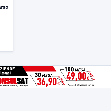
arso
ù