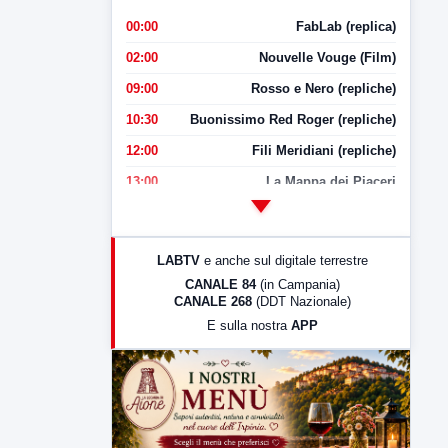
00:00
FabLab (replica)
02:00
Nouvelle Vouge (Film)
09:00
Rosso e Nero (repliche)
10:30
Buonissimo Red Roger (repliche)
12:00
Fili Meridiani (repliche)
13:00
La Mappa dei Piaceri
14:00
LabNews
17:00
LabNews (replica)
LABTV
e anche sul digitale terrestre
18:30
Di Faccia e di Profilo (repliche)
CANALE 84
(in Campania)
CANALE 268
(DDT Nazionale)
19:30
LabNews (Diretta)
E sulla nostra
APP
21:00
Free Sport
23:00
LabNews (replica)