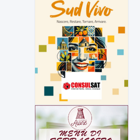
▶
6 AGOSTO 2026
ATTUALITÀ
Tirata del Carro ancora in forse,
D'Ambrosio: continuiamo a lavorare
L'assessore comunale alla Cultura di
Mirabella Eclano, Raffaella Rita
D'Ambrosio,...