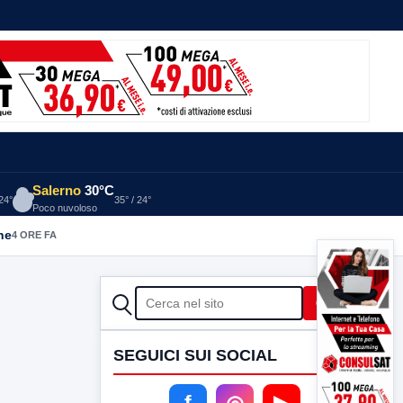
Salerno
30°C
 24°
35° / 24°
Poco nuvoloso
he
4 ORE FA
CERCA
Cerca
SEGUICI SUI SOCIAL
f
◎
▶