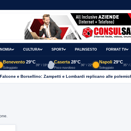
NOMIA
CULTURA
SPORT
PALINSESTO
FORMAT TV
Benevento
29°C
Caserta
28°C
Napoli
29°C
39° / 19°
36° / 22°
35° /
Soleggiato
Poco nuvoloso
Soleggiato
 Falcone e Borsellino: Zampetti e Lombardi replicano alle polemic
ione.