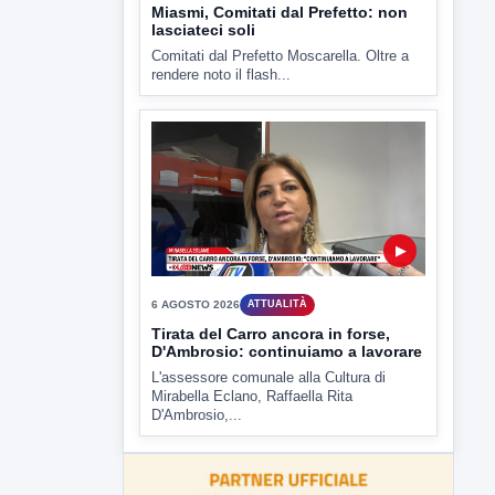
CV chiede rinvio a giudizio per 54
La Procura della Repubblica di Santa
Capua Vetere chiude le...
▶
6 AGOSTO 2026
ATTUALITÀ
Miasmi, Comitati dal Prefetto: non
lasciateci soli
Comitati dal Prefetto Moscarella. Oltre a
rendere noto il flash...