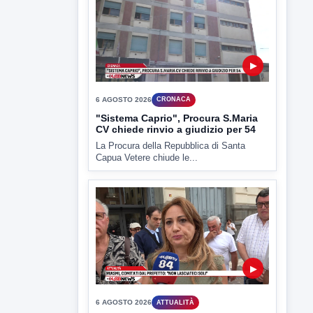
▶
6 AGOSTO 2026
CRONACA
Trovato in casa 42enne in una
pozza di sangue, giallo a viale Italia
Ritrovato senza vita il corpo di un 42enne
in un...
▶
6 AGOSTO 2026
CRONACA
"Sistema Caprio", Procura S.Maria