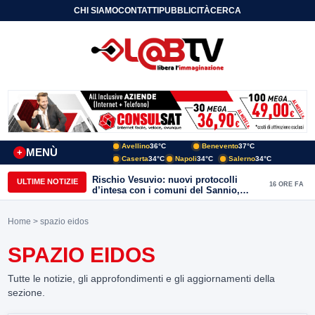
CHI SIAMO
CONTATTI
PUBBLICITÀ
CERCA
Avellino
36°C
Benevento
37°C
MENÙ
+
Caserta
34°C
Napoli
34°C
Salerno
34°C
Rischio Vesuvio: nuovi protocolli
ULTIME NOTIZIE
16 ORE FA
d’intesa con i comuni del Sannio,
firmato il protocollo con Arpaise
Home
> spazio eidos
SPAZIO EIDOS
Tutte le notizie, gli approfondimenti e gli aggiornamenti della
sezione.