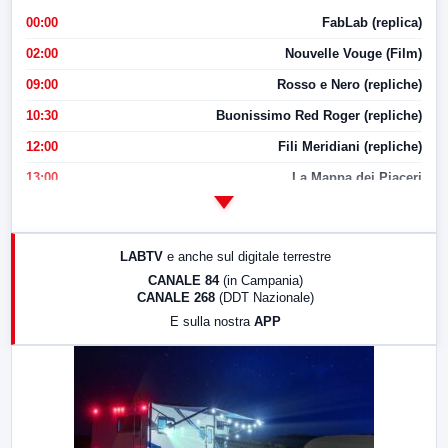
00:00
FabLab (replica)
02:00
Nouvelle Vouge (Film)
09:00
Rosso e Nero (repliche)
10:30
Buonissimo Red Roger (repliche)
12:00
Fili Meridiani (repliche)
13:00
La Mappa dei Piaceri
14:00
LabNews
17:00
LabNews (replica)
LABTV
e anche sul digitale terrestre
18:30
Di Faccia e di Profilo (repliche)
CANALE 84
(in Campania)
CANALE 268
(DDT Nazionale)
19:30
LabNews (Diretta)
E sulla nostra
APP
21:00
Free Sport
23:00
LabNews (replica)