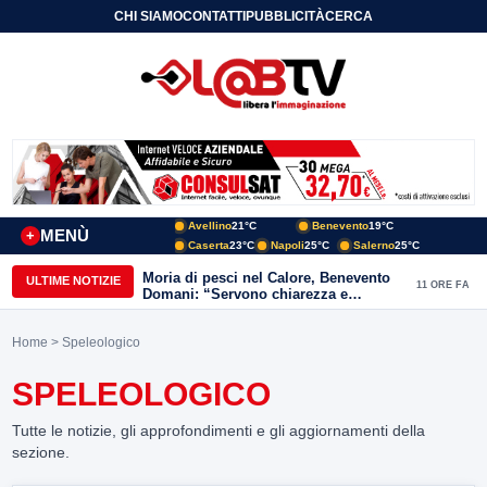
CHI SIAMO
CONTATTI
PUBBLICITÀ
CERCA
Avellino
21°C
Benevento
19°C
MENÙ
+
Caserta
23°C
Napoli
25°C
Salerno
25°C
Moria di pesci nel Calore, Benevento
ULTIME NOTIZIE
11 ORE FA
Domani: “Servono chiarezza e
approfondimenti sulla gestione
ambientale”
Home
> Speleologico
SPELEOLOGICO
Tutte le notizie, gli approfondimenti e gli aggiornamenti della
sezione.