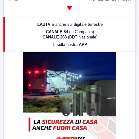
14:00
LabNews
17:00
LabNews (replica)
LABTV
e anche sul digitale terrestre
18:30
Di Faccia e di Profilo (repliche)
CANALE 84
(in Campania)
CANALE 268
(DDT Nazionale)
19:30
LabNews (Diretta)
E sulla nostra
APP
21:00
Free Sport
23:00
LabNews (replica)