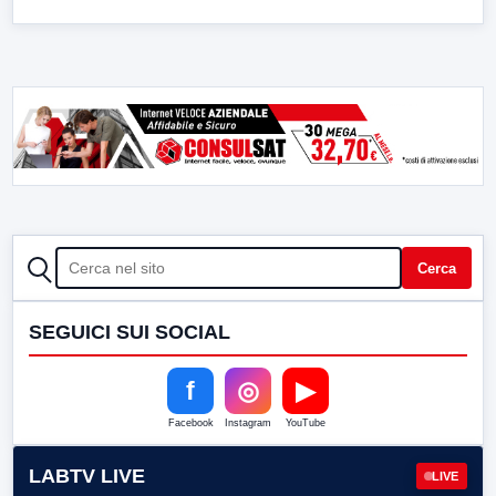
CERCA
Cerca
SEGUICI SUI SOCIAL
f
◎
▶
Facebook
Instagram
YouTube
LABTV LIVE
LIVE