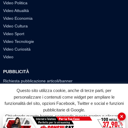
Video Politica
Video Attualità
Video Economia
Video Cultura
Video Sport
Video Tecnologie
Video Curiosità
Video
PUBBLICITÀ
Richiesta pubblicazione articoli/banner
Questo sito utilizza cookie, anche di terze parti, per
SEGUICI SUI SOCIAL
personalizzare i contenuti come widget per ampliare le
funzionalità del sito, opzioni Facebook, Twitter e social e funzioni
f
◎
▶
pubblicitarie di Google.
Facebook
Instagram
YouTube
×
Chiudendo questo banner, scorrendo questa pagina o cliccando
su qualunque suo elemento acconsenti all'uso dei cookie.