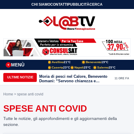
CHI SIAMO
CONTATTI
PUBBLICITÀ
CERCA
Avellino
21°C
Benevento
19°C
MENÙ
+
Caserta
23°C
Napoli
25°C
Salerno
25°C
Moria di pesci nel Calore, Benevento
ULTIME NOTIZIE
11 ORE FA
Domani: “Servono chiarezza e
approfondimenti sulla gestione
ambientale”
Home
> spese anti covid
SPESE ANTI COVID
Tutte le notizie, gli approfondimenti e gli aggiornamenti della
sezione.