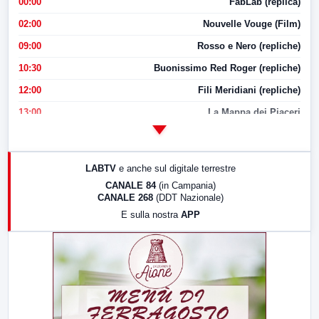
00:00
FabLab (replica)
02:00
Nouvelle Vouge (Film)
09:00
Rosso e Nero (repliche)
10:30
Buonissimo Red Roger (repliche)
12:00
Fili Meridiani (repliche)
13:00
La Mappa dei Piaceri
14:00
LabNews
17:00
LabNews (replica)
LABTV
e anche sul digitale terrestre
18:30
Di Faccia e di Profilo (repliche)
CANALE 84
(in Campania)
CANALE 268
(DDT Nazionale)
19:30
LabNews (Diretta)
E sulla nostra
APP
21:00
Free Sport
23:00
LabNews (replica)